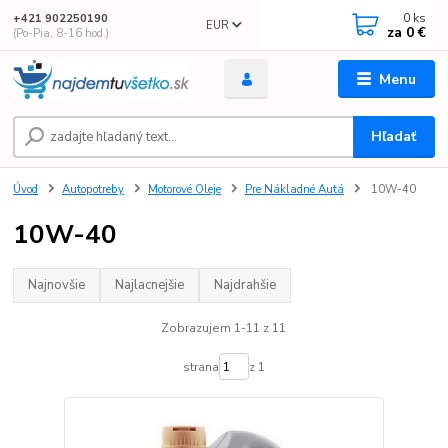
0
ks
+421 902250190
EUR
za
0 €
(Po-Pia, 8-16 hod.)
Menu
Hľadať
Úvod
Autopotreby
Motorové Oleje
Pre Nákladné Autá
10W-40
10W-40
Najnovšie
Najlacnejšie
Najdrahšie
Zobrazujem 1-11 z 11
strana
z 1