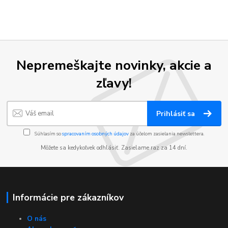
Nepremeškajte novinky, akcie a
zľavy!
Prihlásiť sa
Súhlasím so
spracovaním osobných údajov
za účelom zasielania newslettera.
Môžete sa kedykoľvek odhlásiť. Zasielame raz za 14 dní.
Informácie pre zákazníkov
O nás