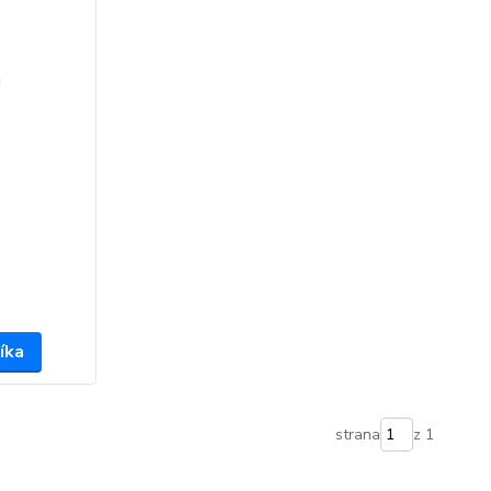
íka
strana
z 1