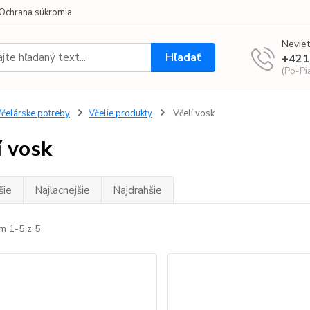
Ochrana súkromia
Neviet
Hľadať
+421
(Po-Pi
čelárske potreby
Včelie produkty
Včelí vosk
í vosk
šie
Najlacnejšie
Najdrahšie
m 1-5 z 5