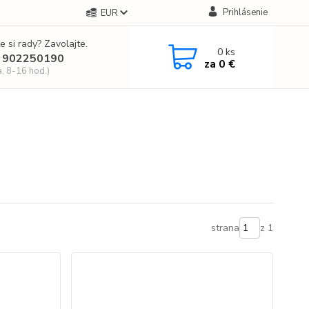
Prihlásenie
EUR
e si rady? Zavolajte.
0
ks
 902250190
za
0 €
a, 8-16 hod.)
strana
z 1