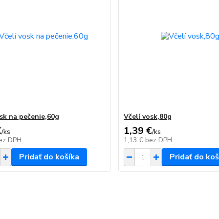
osk na pečenie,60g
Včelí vosk,80g
€
1,39 €
/
ks
/
ks
ez DPH
1,13 €
bez DPH
Pridať do košíka
Pridať do koš