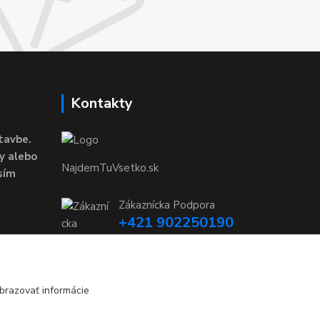
Kontakty
tavbe.
y alebo
NajdemTuVsetko.sk
sím
Zákaznícka Podpora
+421 902250190
(Po-Pia, 8-16 hod.)
info@najdemtuvsetko.sk
brazovať informácie