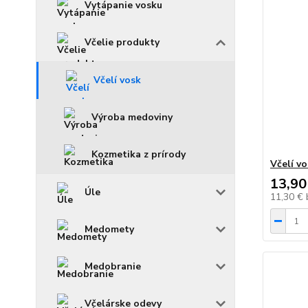
Vytápanie vosku
Včelie produkty
Včelí vosk
Výroba medoviny
Kozmetika z prírody
Včelí vo
13,90
Úle
11,30 €
Medomety
Medobranie
Včelárske odevy