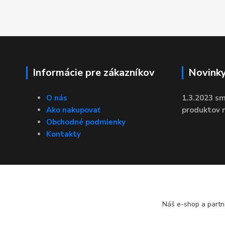
Informácie pre zákazníkov
Novink
O nás
1.3.2023 sm
Ako nakupovať
produktov n
Obchodné podmienky
Kontakty
Náš e-shop a partn