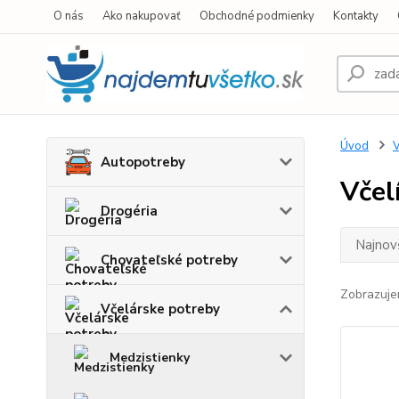
O nás
Ako nakupovať
Obchodné podmienky
Kontakty
Úvod
V
Autopotreby
Včel
Drogéria
Najnov
Chovateľské potreby
Zobrazuje
Včelárske potreby
Medzistienky