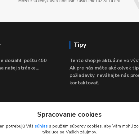
Môžete sa kedykoľvek odhlásiť. Zasielame raz za 14 dní.
y
Tipy
e dosiahli počtu 450
Tento shop je aktuálne vo výs
a našej stránke...
Ak pre nás máte akékoľvek tip
požiadavky, neváhajte nás pro
kontaktovať.
Spracovanie cookies
eri potrebujú Váš
súhlas
s použitím súborov cookies, aby Vám mohli zo
týkajúce sa Vašich záujmov.