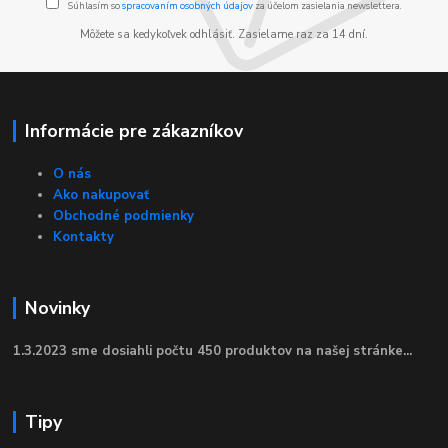
Súhlasím so
spracovaním osobných údajov
za účelom zasielania newslettera.
Môžete sa kedykoľvek odhlásiť. Zasielame raz za 14 dní.
Informácie pre zákazníkov
O nás
Ako nakupovať
Obchodné podmienky
Kontakty
Novinky
1.3.2023 sme dosiahli počtu 450 produktov na našej stránke...
Tipy