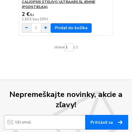
CALIOPSIS STELIVO ULTRAABS.5L JEMNE
(PODSTIELKA)
2 €
/
ks
1,63 €
bez DPH
Pridať do košíka
strana
z 1
Nepremeškajte novinky, akcie a
zľavy!
Prihlásiť sa