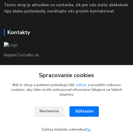
Tento shop je aktuálne vo výstavbe. Ak pre nás máte akékoľvek
tipy alebo požiadavky, neváhajte nás prosím kontaktovať.
Kontakty
NajdemTuVsetko.sk
Zákaznícka Podpora
Spracovanie cookies
+421 902250190
(Po-Pia, 8-16 hod.)
Náš e-shop a partneri potrebujú Váš
súhlas
s použitím súborov
cookies, aby Vám mohli zobrazovať informácie týkajúce sa Vašich
info@najdemtuvsetko.sk
záujmov.
Súhlasím
Nastavenia
Súhlas môžete odmietnuť
tu
.