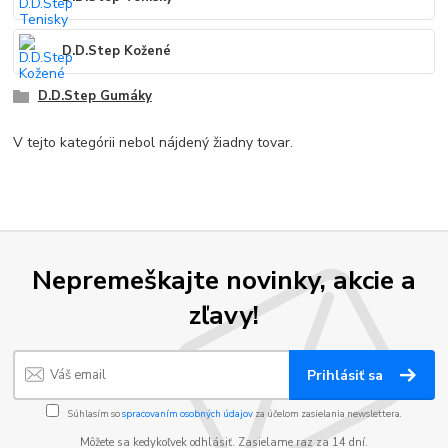
D.D.Step Kožené
D.D.Step Gumáky
V tejto kategórii nebol nájdený žiadny tovar.
Nepremeškajte novinky, akcie a
zľavy!
Prihlásiť sa
Súhlasím so
spracovaním osobných údajov
za účelom zasielania newslettera.
Môžete sa kedykoľvek odhlásiť. Zasielame raz za 14 dní.