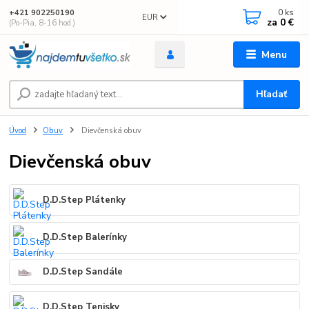
0
ks
+421 902250190
EUR
za
0 €
(Po-Pia, 8-16 hod.)
Menu
Hľadať
Úvod
Obuv
Dievčenská obuv
Dievčenská obuv
D.D.Step Plátenky
D.D.Step Balerínky
D.D.Step Sandále
D.D.Step Tenisky