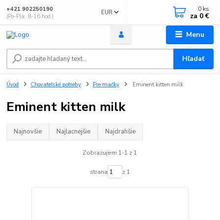
0
ks
+421 902250190
EUR
za
0 €
(Po-Pia, 8-16 hod.)
Menu
Hľadať
Úvod
Chovateľské potreby
Pre mačky
Eminent kitten milk
Eminent kitten milk
Najnovšie
Najlacnejšie
Najdrahšie
Zobrazujem 1-1 z 1
strana
z 1