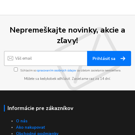
Nepremeškajte novinky, akcie a
zľavy!
Prihlásiť sa
Súhlasím so
spracovaním osobných údajov
za účelom zasielania newslettera.
Môžete sa kedykoľvek odhlásiť. Zasielame raz za 14 dní.
Informácie pre zákazníkov
O nás
Ako nakupovať
Obchodné podmienky