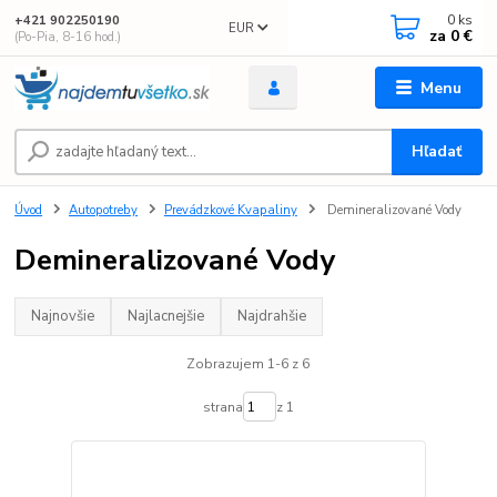
0
ks
+421 902250190
EUR
za
0 €
(Po-Pia, 8-16 hod.)
Menu
Hľadať
Úvod
Autopotreby
Prevádzkové Kvapaliny
Demineralizované Vody
Demineralizované Vody
Najnovšie
Najlacnejšie
Najdrahšie
Zobrazujem 1-6 z 6
strana
z 1