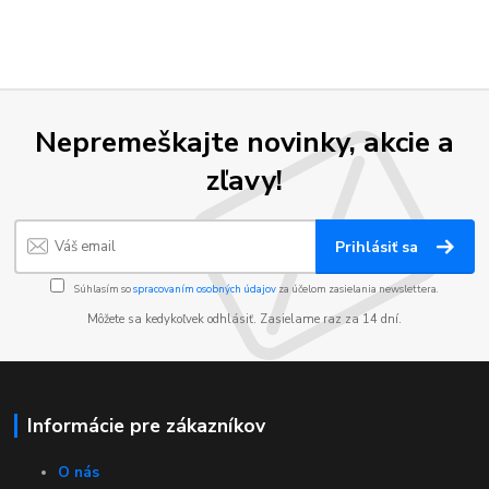
Nepremeškajte novinky, akcie a
zľavy!
Prihlásiť sa
Súhlasím so
spracovaním osobných údajov
za účelom zasielania newslettera.
Môžete sa kedykoľvek odhlásiť. Zasielame raz za 14 dní.
Informácie pre zákazníkov
O nás