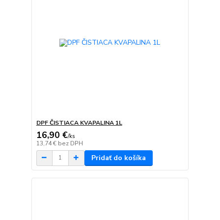
DPF ČISTIACA KVAPALINA 1L
16,90 €
/
ks
13,74 €
bez DPH
Pridať do košíka