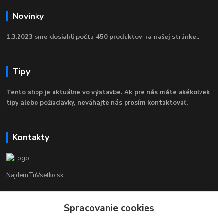
Novinky
1.3.2023 sme dosiahli počtu 450 produktov na našej stránke...
Tipy
Tento shop je aktuálne vo výstavbe. Ak pre nás máte akékoľvek
tipy alebo požiadavky, neváhajte nás prosím kontaktovať.
Kontakty
NajdemTuVsetko.sk
Zákaznícka Podpora
+421 902250190
Spracovanie cookies
(Po-Pia, 8-16 hod.)