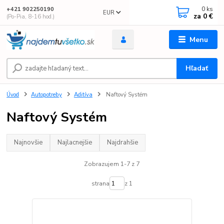
0
ks
+421 902250190
EUR
za
0 €
(Po-Pia, 8-16 hod.)
Menu
Hľadať
Úvod
Autopotreby
Aditíva
Naftový Systém
Naftový Systém
Najnovšie
Najlacnejšie
Najdrahšie
Zobrazujem 1-7 z 7
strana
z 1