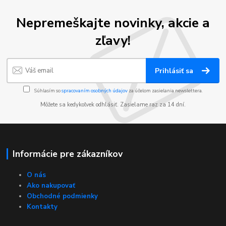
Nepremeškajte novinky, akcie a
zľavy!
Prihlásiť sa
Súhlasím so
spracovaním osobných údajov
za účelom zasielania newslettera.
Môžete sa kedykoľvek odhlásiť. Zasielame raz za 14 dní.
Informácie pre zákazníkov
O nás
Ako nakupovať
Obchodné podmienky
Kontakty