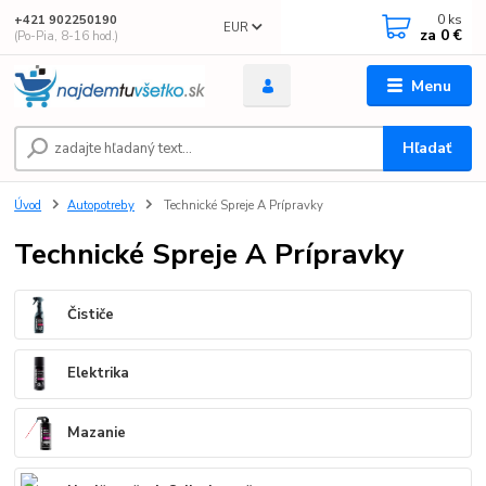
0
ks
+421 902250190
EUR
za
0 €
(Po-Pia, 8-16 hod.)
Menu
Hľadať
Úvod
Autopotreby
Technické Spreje A Prípravky
Technické Spreje A Prípravky
Čističe
Elektrika
Mazanie