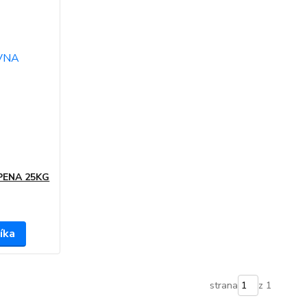
PENA 25KG
íka
strana
z 1