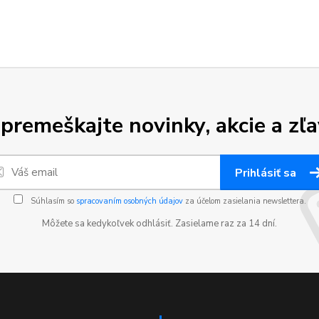
premeškajte novinky, akcie a zľa
Prihlásiť sa
Súhlasím so
spracovaním osobných údajov
za účelom zasielania newslettera.
Môžete sa kedykoľvek odhlásiť. Zasielame raz za 14 dní.