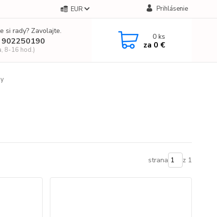
Prihlásenie
EUR
e si rady? Zavolajte.
0
ks
 902250190
za
0 €
a, 8-16 hod.)
ny
strana
z 1