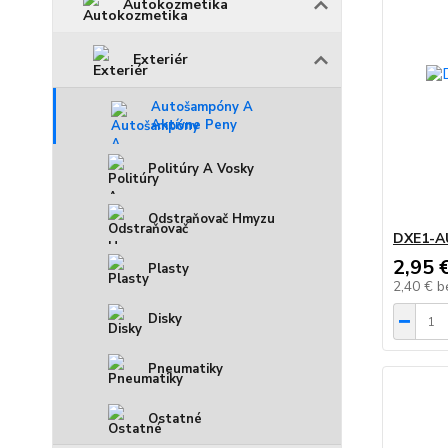
Autokozmetika
Exteriér
Autošampóny A
Aktívne Peny
Politúry A Vosky
Odstraňovač Hmyzu
DXE1-
2,95 
Plasty
2,40 €
b
Disky
Pneumatiky
Ostatné