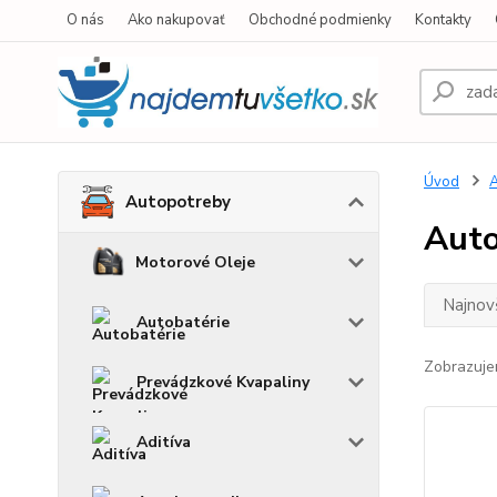
O nás
Ako nakupovať
Obchodné podmienky
Kontakty
Úvod
A
Autopotreby
Auto
Motorové Oleje
Najnov
Autobatérie
Zobrazuje
Prevádzkové Kvapaliny
Aditíva