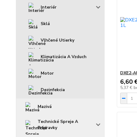
Interiér
Sklá
Vlhčené Utierky
Klimatizácia A Vzduch
DXE2-A
Motor
6,60 
5,37 €
b
Dezinfekcia
Mazivá
Technické Spreje A
Prípravky