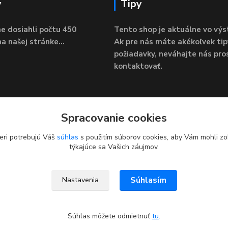
y
Tipy
e dosiahli počtu 450
Tento shop je aktuálne vo výs
a našej stránke...
Ak pre nás máte akékoľvek tip
požiadavky, neváhajte nás pro
kontaktovať.
Spracovanie cookies
eri potrebujú Váš
súhlas
s použitím súborov cookies, aby Vám mohli zo
týkajúce sa Vašich záujmov.
Súhlasím
Nastavenia
Súhlas môžete odmietnuť
tu
.