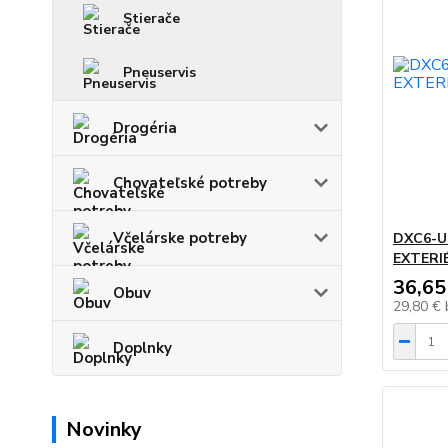
Stierače
Pneuservis
Drogéria
Chovateľské potreby
Včelárske potreby
DXC6-U
EXTERI
36,65
Obuv
29,80 €
Doplnky
Novinky