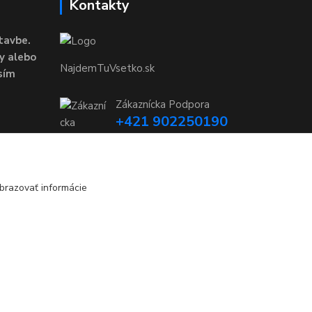
Kontakty
tavbe.
y alebo
NajdemTuVsetko.sk
sím
Zákaznícka Podpora
+421 902250190
(Po-Pia, 8-16 hod.)
info@najdemtuvsetko.sk
brazovať informácie
Vytvorené na
Eshop-rychlo.sk