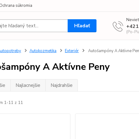
Ochrana súkromia
Neviet
Hľadať
+421
(Po-Pi
utopotreby
Autokozmetika
Exteriér
Autošampóny A Aktívne Pe
šampóny A Aktívne Peny
šie
Najlacnejšie
Najdrahšie
m 1-11 z 11