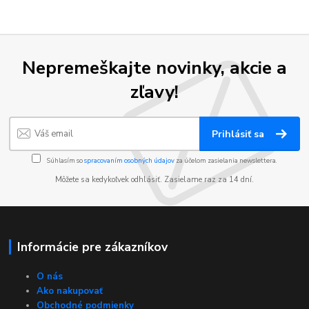
Nepremeškajte novinky, akcie a
zľavy!
Prihlásiť sa
Súhlasím so
spracovaním osobných údajov
za účelom zasielania newslettera.
Môžete sa kedykoľvek odhlásiť. Zasielame raz za 14 dní.
Informácie pre zákazníkov
O nás
Ako nakupovať
Obchodné podmienky