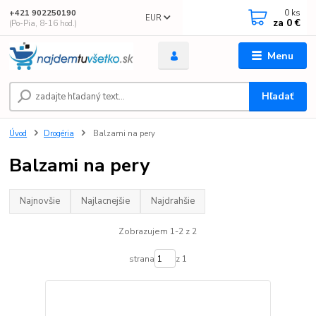
0
ks
+421 902250190
EUR
za
0 €
(Po-Pia, 8-16 hod.)
Menu
Hľadať
Úvod
Drogéria
Balzami na pery
Balzami na pery
Najnovšie
Najlacnejšie
Najdrahšie
Zobrazujem 1-2 z 2
strana
z 1