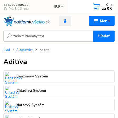
0
ks
+421 902250190
EUR
za
0 €
(Po-Pia, 8-16 hod.)
Menu
Hľadať
Úvod
Autopotreby
Aditíva
Aditíva
Benzínový Systém
Chladiaci Systém
Naftový Systém