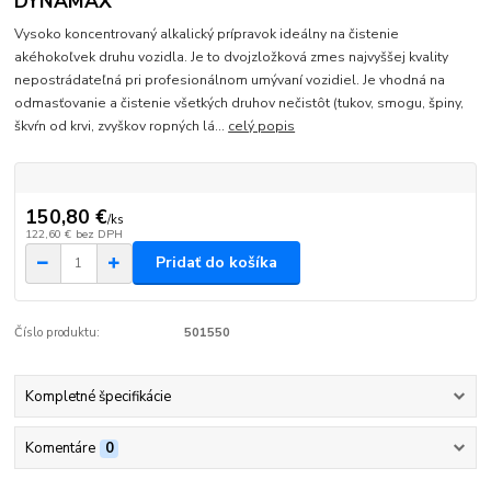
DYNAMAX
Vysoko koncentrovaný alkalický prípravok ideálny na čistenie
akéhokoľvek druhu vozidla. Je to dvojzložková zmes najvyššej kvality
nepostrádateľná pri profesionálnom umývaní vozidiel. Je vhodná na
odmasťovanie a čistenie všetkých druhov nečistôt (tukov, smogu, špiny,
škvŕn od krvi, zvyškov ropných lá...
celý popis
150,80 €
/
ks
122,60 €
bez DPH
Pridať do košíka
Číslo produktu:
501550
Kompletné špecifikácie
Komentáre
0