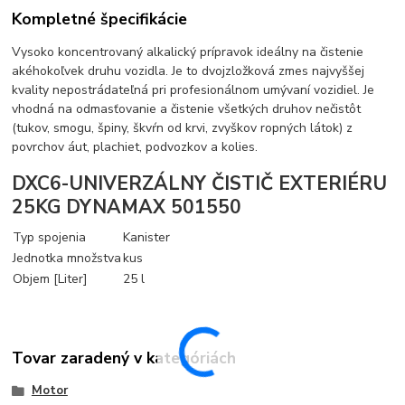
Kompletné špecifikácie
Vysoko koncentrovaný alkalický prípravok ideálny na čistenie
akéhokoľvek druhu vozidla. Je to dvojzložková zmes najvyššej
kvality nepostrádateľná pri profesionálnom umývaní vozidiel. Je
vhodná na odmasťovanie a čistenie všetkých druhov nečistôt
(tukov, smogu, špiny, škvŕn od krvi, zvyškov ropných látok) z
povrchov áut, plachiet, podvozkov a kolies.
DXC6-UNIVERZÁLNY ČISTIČ EXTERIÉRU
25KG DYNAMAX 501550
Typ spojenia
Kanister
Jednotka množstva
kus
Objem [Liter]
25 l
Tovar zaradený v kategóriách
Motor