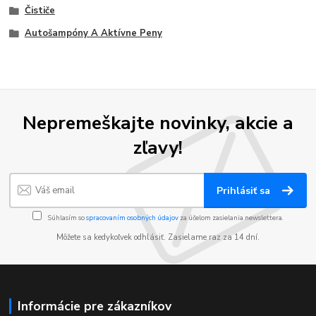
Čističe
Autošampóny A Aktívne Peny
Nepremeškajte novinky, akcie a
zľavy!
Prihlásiť sa
Súhlasím so
spracovaním osobných údajov
za účelom zasielania newslettera.
Môžete sa kedykoľvek odhlásiť. Zasielame raz za 14 dní.
Informácie pre zákazníkov