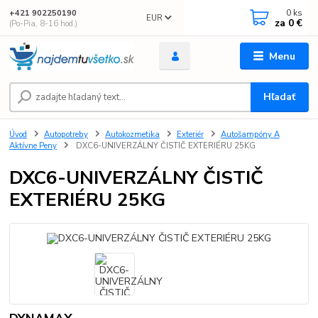
0
ks
+421 902250190
EUR
za
0 €
(Po-Pia, 8-16 hod.)
Menu
Hľadať
Úvod
Autopotreby
Autokozmetika
Exteriér
Autošampóny A
Aktívne Peny
DXC6-UNIVERZÁLNY ČISTIČ EXTERIÉRU 25KG
DXC6-UNIVERZÁLNY ČISTIČ
EXTERIÉRU 25KG