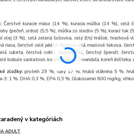
:
Čerstvé kuracie mäso (14 %), kuracia múčka (14 %), celá čer
roby (pečeň, srdce) (5,5 %), múčka zo sleďov (5 %), kurací tuk (
bí olej (3 %), celá zelená šošovica, celý žltý hrášok, hrachová 
ná riasa, čerstvé celé jablká, čerstvá celá maslová tekvica, čers
elá cuketa, čerstvá cvikla, čerstvý kel, čerstvý špenát, čerst
elé bobule saskatoon, koreň lopúcha, levanduľa, koreň ibišteka, 
ké zložky:
proteín 29 %, tuky 17 %, hrubá vláknina 5 %, hru
-3: 1 %, DHA 0,3 %, EPA 0,3 %, Glukosamin 800 mg/kg, vlhk
zaradený v kategóriách
A ADULT