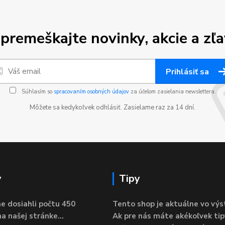
premeškajte novinky, akcie a zľa
Prihlásiť sa
Súhlasím so
spracovaním osobných údajov
za účelom zasielania newslettera.
Môžete sa kedykoľvek odhlásiť. Zasielame raz za 14 dní.
y
Tipy
e dosiahli počtu 450
Tento shop je aktuálne vo výs
a našej stránke...
Ak pre nás máte akékoľvek tip