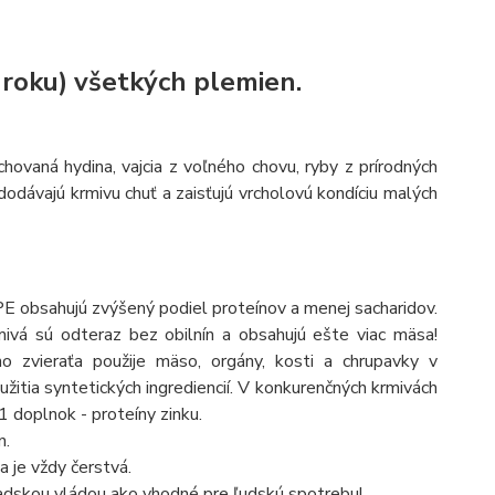
 roku) všetkých plemien.
hovaná hydina, vajcia z voľného chovu, ryby z prírodných
 dodávajú krmivu chuť a zaisťujú vrcholovú kondíciu malých
PE obsahujú zvýšený podiel proteínov a menej sacharidov.
vá sú odteraz bez obilnín a obsahujú ešte viac mäsa!
 zvieraťa použije mäso, orgány, kosti a chrupavky v
itia syntetických ingrediencií. V konkurenčných krmivách
 doplnok - proteíny zinku.
n.
 je vždy čerstvá.
adskou vládou ako vhodné pre ľudskú spotrebu!