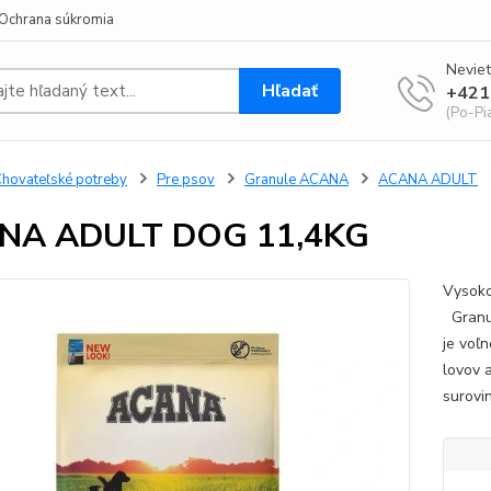
Ochrana súkromia
Neviet
Hľadať
+421
(Po-Pi
hovateľské potreby
Pre psov
Granule ACANA
ACANA ADULT
NA ADULT DOG 11,4KG
Vysoko
Granul
je voľ
lovov 
surovi