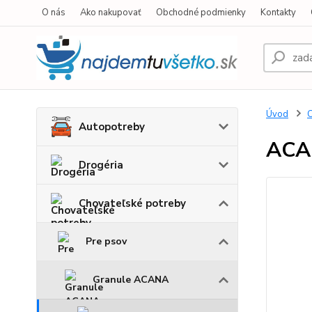
O nás
Ako nakupovať
Obchodné podmienky
Kontakty
Úvod
C
Autopotreby
ACA
Drogéria
Chovateľské potreby
Pre psov
Granule ACANA