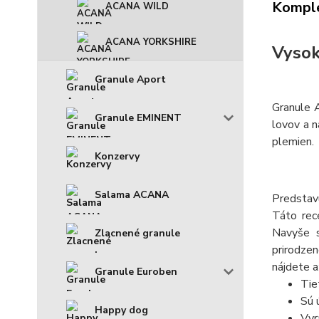
Komple
ACANA WILD
ACANA YORKSHIRE
Vysok
Granule Aport
Granule A
Granule EMINENT
lovov a n
plemien.
Konzervy
Salama ACANA
Predstav
Táto rec
Navyše s
Zlacnené granule
prirodzen
nájdete a
Granule Euroben
Tie
Sú 
Happy dog
Vyr