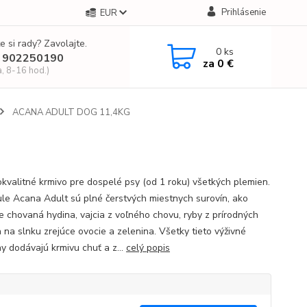
Prihlásenie
EUR
e si rady? Zavolajte.
0
ks
 902250190
za
0 €
a, 8-16 hod.)
ACANA ADULT DOG 11,4KG
kvalitné krmivo pre dospelé psy (od 1 roku) všetkých plemien.
e Acana Adult sú plné čerstvých miestnych surovín, ako
ne chovaná hydina, vajcia z voľného chovu, ryby z prírodných
a na slnku zrejúce ovocie a zelenina. Všetky tieto výživné
ny dodávajú krmivu chuť a z...
celý popis