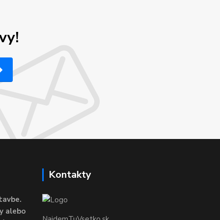
vy!
Kontakty
tavbe.
y alebo
NajdemTuVsetko.sk