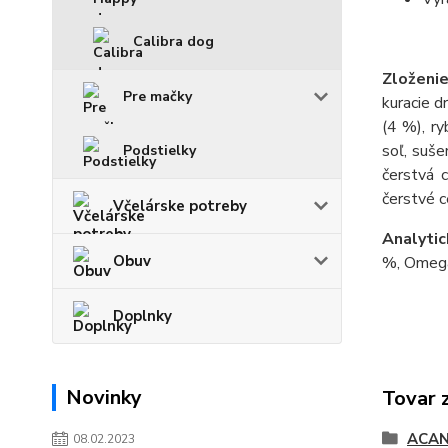
Calibra dog
Zloženie
Pre mačky
kuracie d
(4 %), ry
soľ, suše
Podstielky
čerstvá c
čerstvé c
Včelárske potreby
Analytic
Obuv
%, Omega
Doplnky
Novinky
Tovar 
ACAN
08.02.2023