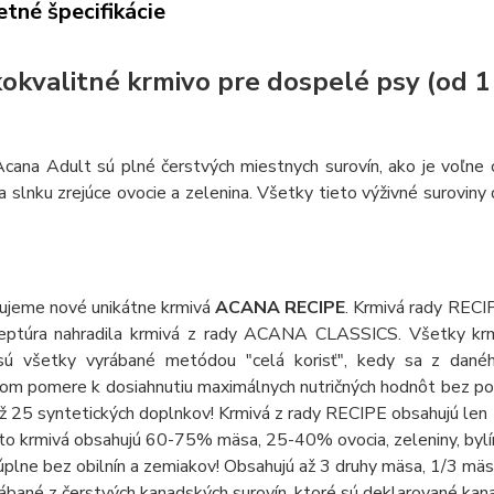
tné špecifikácie
okvalitné krmivo pre dospelé psy (od 1
cana Adult sú plné čerstvých miestnych surovín, ako je voľne c
a slnku zrejúce ovocie a zelenina. Všetky tieto výživné suroviny
ujeme nové unikátne krmivá
ACANA RECIPE
. Krmivá rady RECI
eptúra nahradila krmivá z rady ACANA CLASSICS. Všetky krmi
ú všetky vyrábané metódou "celá korisť", kedy sa z daného
om pomere k dosiahnutiu maximálnych nutričných hodnôt bez použ
ž 25 syntetických doplnkov! Krmivá z rady RECIPE obsahujú len 1
to krmivá obsahujú 60-75% mäsa, 25-40% ovocia, zeleniny, bylí
úplne bez obilnín a zemiakov! Obsahujú až 3 druhy mäsa, 1/3 mäsa
ábané z čerstvých kanadských surovín, ktoré sú deklarované kan