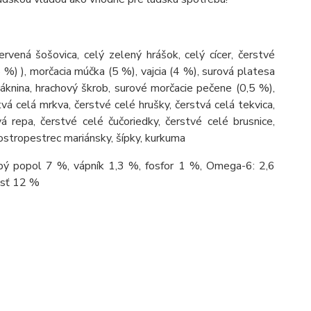
vená šošovica, celý zelený hrášok, celý cícer, čerstvé
5 %) ), morčacia múčka (5 %), vajcia (4 %), surová platesa
vláknina, hrachový škrob, surové morčacie pečene (0,5 %),
tvá celá mrkva, čerstvé celé hrušky, čerstvá celá tekvica,
vá repa, čerstvé celé čučoriedky, čerstvé celé brusnice,
ostropestrec mariánsky, šípky, kurkuma
bý popol 7 %, vápník 1,3 %, fosfor 1 %, Omega-6: 2,6
osť 12 %