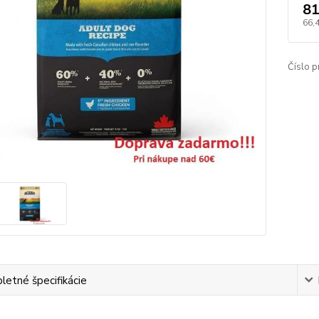
81
66,
Číslo p
etné špecifikácie