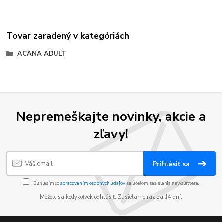
Tovar zaradený v kategóriách
ACANA ADULT
Nepremeškajte novinky, akcie a
zľavy!
Prihlásiť sa
Súhlasím so
spracovaním osobných údajov
za účelom zasielania newslettera.
Môžete sa kedykoľvek odhlásiť. Zasielame raz za 14 dní.