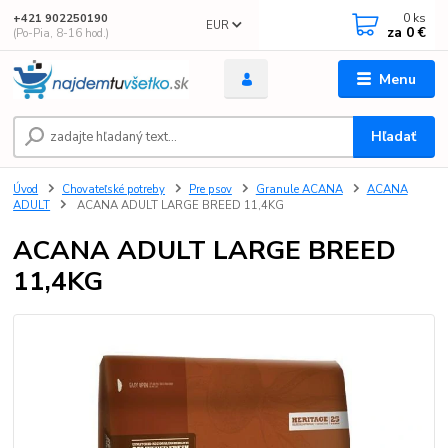
0
ks
+421 902250190
EUR
za
0 €
(Po-Pia, 8-16 hod.)
Menu
Hľadať
Úvod
Chovateľské potreby
Pre psov
Granule ACANA
ACANA
ADULT
ACANA ADULT LARGE BREED 11,4KG
ACANA ADULT LARGE BREED
11,4KG