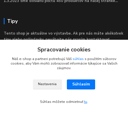
1.3.2023 sme dosiahli počtu 450 produktov na našej stránke...
Tipy
Tento shop je aktuálne vo výstavbe. Ak pre nás máte akékoľvek
tipy alebo požiadavky, neváhajte nás prosím kontaktovať.
Spracovanie cookies
Kontakty
Náš e-shop a partneri potrebujú Váš
súhlas
s použitím súborov
cookies, aby Vám mohli zobrazovať informácie týkajúce sa Vašich
záujmov.
NajdemTuVsetko.sk
Súhlasím
Nastavenia
Zákaznícka Podpora
+421 902250190
Súhlas môžete odmietnuť
tu
.
(Po-Pia, 8-16 hod.)
info@najdemtuvsetko.sk