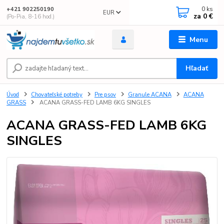
0
ks
+421 902250190
EUR
za
0 €
(Po-Pia, 8-16 hod.)
Menu
Hľadať
Úvod
Chovateľské potreby
Pre psov
Granule ACANA
ACANA
GRASS
ACANA GRASS-FED LAMB 6KG SINGLES
ACANA GRASS-FED LAMB 6KG
SINGLES