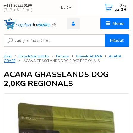
0
ks
+421 902250190
EUR
za
0 €
(Po-Pia, 8-16 hod.)
Menu
Hľadať
Úvod
Chovateľské potreby
Pre psov
Granule ACANA
ACANA
GRASS
ACANA GRASSLANDS DOG 2,0KG REGIONALS
ACANA GRASSLANDS DOG
2,0KG REGIONALS