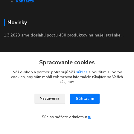
Kontakty
Novinky
1.3.2023 sme dosiahli počtu 450 produktov na našej stránke...
Tipy
Spracovanie cookies
Tento shop je aktuálne vo výstavbe. Ak pre nás máte akékoľvek
Náš e-shop a partneri potrebujú Váš
súhlas
s použitím súborov
tipy alebo požiadavky, neváhajte nás prosím kontaktovať.
cookies, aby Vám mohli zobrazovať informácie týkajúce sa Vašich
záujmov.
Kontakty
Súhlasím
Nastavenia
Súhlas môžete odmietnuť
tu
.
NajdemTuVsetko.sk
Zákaznícka Podpora