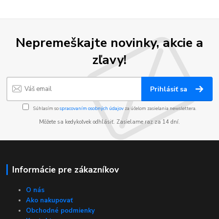
Nepremeškajte novinky, akcie a
zľavy!
Prihlásiť sa
Súhlasím so
spracovaním osobných údajov
za účelom zasielania newslettera.
Môžete sa kedykoľvek odhlásiť. Zasielame raz za 14 dní.
Informácie pre zákazníkov
O nás
Ako nakupovať
Obchodné podmienky