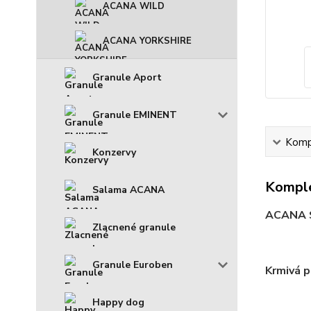
ACANA WILD
ACANA YORKSHIRE
Granule Aport
Granule EMINENT
Kompl
Konzervy
Komple
Salama ACANA
ACANA 
Zlacnené granule
Granule Euroben
Krmivá p
Happy dog