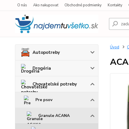
O nás
Ako nakupovať
Obchodné podmienky
Kontakty
Úvod
C
Autopotreby
ACA
Drogéria
Chovateľské potreby
Pre psov
Granule ACANA