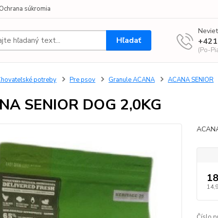
Ochrana súkromia
Neviet
Hľadať
+421
(Po-Pi
hovateľské potreby
Pre psov
Granule ACANA
ACANA SENIOR
NA SENIOR DOG 2,0KG
ACANA
18
14,
Číslo p