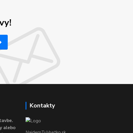
vy!
Kontakty
tavbe.
y alebo
NajdemTuVsetko.sk