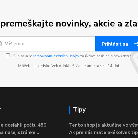
premeškajte novinky, akcie a zľa
Prihlásiť sa
Súhlasím so
spracovaním osobných údajov
za účelom zasielania newslettera.
Môžete sa kedykoľvek odhlásiť. Zasielame raz za 14 dní.
y
Tipy
e dosiahli počtu 450
Tento shop je aktuálne vo výs
a našej stránke...
Ak pre nás máte akékoľvek tip