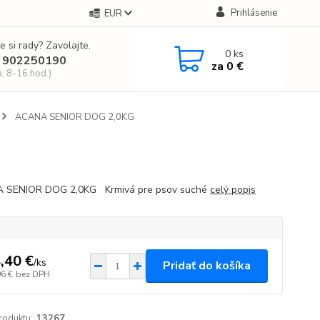
Prihlásenie
EUR
e si rady? Zavolajte.
0
ks
 902250190
za
0 €
a, 8-16 hod.)
ACANA SENIOR DOG 2,0KG
 SENIOR DOG 2,0KG Krmivá pre psov suché
celý popis
,40 €
/
ks
Pridať do košíka
96 €
bez DPH
roduktu:
13267