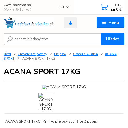
0
ks
+421 902250190
EUR
za
0 €
(Po-Pia, 8-16 hod.)
Menu
Hľadať
Úvod
Chovateľské potreby
Pre psov
Granule ACANA
ACANA
SPORT
ACANA SPORT 17KG
ACANA SPORT 17KG
ACANA SPORT 17KG Krmivo pre psy suché
celý popis