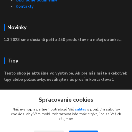
Obchodné podmienky
Kontakty
Novinky
1.3.2023 sme dosiahli počtu 450 produktov na našej stránke...
Tipy
Tento shop je aktuálne vo výstavbe. Ak pre nás máte akékoľvek
tipy alebo požiadavky, neváhajte nás prosím kontaktovať.
Spracovanie cookies
Kontakty
Náš e-shop a partneri potrebujú Váš
súhlas
s použitím súborov
cookies, aby Vám mohli zobrazovať informácie týkajúce sa Vašich
záujmov.
NajdemTuVsetko.sk