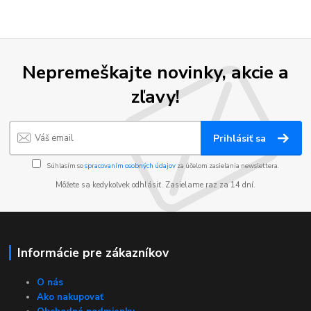
Nepremeškajte novinky, akcie a
zľavy!
Prihlásiť sa
Súhlasím so
spracovaním osobných údajov
za účelom zasielania newslettera.
Môžete sa kedykoľvek odhlásiť. Zasielame raz za 14 dní.
Informácie pre zákazníkov
O nás
Ako nakupovať