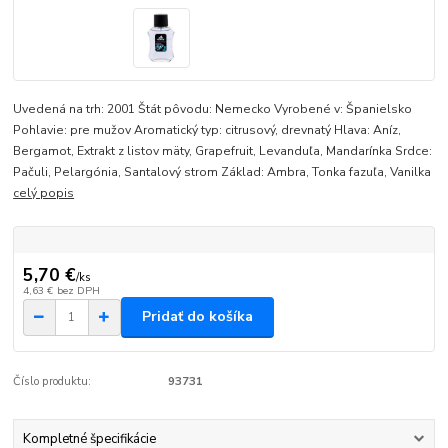
Uvedená na trh: 2001 Štát pôvodu: Nemecko Vyrobené v: Španielsko
Pohlavie: pre mužov Aromatický typ: citrusový, drevnatý Hlava: Aníz,
Bergamot, Extrakt z listov mäty, Grapefruit, Levanduľa, Mandarínka Srdce:
Pačuli, Pelargónia, Santalový strom Základ: Ambra, Tonka fazuľa, Vanilka
celý popis
5,70 €
/
ks
4,63 €
bez DPH
Pridať do košíka
Číslo produktu:
93731
Kompletné špecifikácie