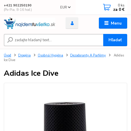
0
ks
+421 902250190
EUR
za
0 €
(Po-Pia, 8-16 hod.)
Menu
Hľadať
Úvod
Drogéria
Osobná Hygiéna
Dezodoranty A Parfémy
Adidas
Ice Dive
Adidas Ice Dive