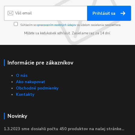
Prihlásiť sa
Súhlasím so
spracovaním osobných údajov
za účelom zasielania newslettera.
Môžete sa kedykoľvek odhlásiť. Zasielame raz za 14 dní.
Informácie pre zákazníkov
O nás
Ako nakupovať
Obchodné podmienky
Kontakty
Novinky
1.3.2023 sme dosiahli počtu 450 produktov na našej stránke...