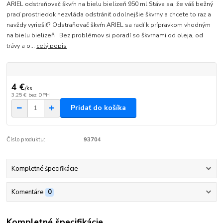
ARIEL odstraňovač škvŕn na bielu bielizeň 950 ml Stáva sa, že váš bežný
prací prostriedok nezvláda odstrániť odolnejšie škvrny a chcete to raz a
navždy vyriešiť? Odstraňovač škvŕn ARIEL sa radí k prípravkom vhodným
na bielu bielizeň . Bez problémov si poradí so škvrnami od oleja, od
trávy a o...
celý popis
4 €
/
ks
3,25 €
bez DPH
Pridať do košíka
Číslo produktu:
93704
Kompletné špecifikácie
Komentáre
0
Kompletné špecifikácie