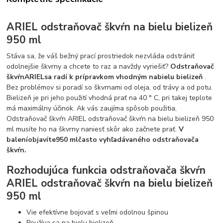
ARIEL odstraňovač škvŕn na bielu bielizeň
950 ml
Stáva sa, že váš bežný prací prostriedok nezvláda odstrániť
odolnejšie škvrny a chcete to raz a navždy vyriešiť?
Odstraňovač
škvŕn
ARIEL
sa radí k prípravkom vhodným na
bielu bielizeň
.
Bez problémov si poradí so škvrnami od oleja, od trávy a od potu.
Bielizeň je pri jeho použití vhodná prať na 40 ° C, pri takej teplote
má maximálny účinok. Ak vás zaujíma spôsob použitia,
Odstraňovač škvŕn ARIEL odstraňovač škvŕn na bielu bielizeň 950
ml musíte ho na škvrny naniesť skôr ako začnete prať.
V
balení
objavíte
950 ml
často vyhľadávaného odstraňovača
škvŕn.
Rozhodujúca funkcia odstraňovača škvŕn
ARIEL odstraňovač škvŕn na bielu bielizeň
950 ml
Vie efektívne bojovať s veľmi odolnou špinou
Používa sa na bielu bielizeň