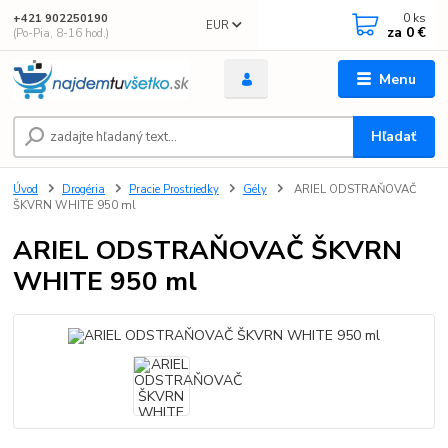
0
ks
+421 902250190
EUR
za
0 €
(Po-Pia, 8-16 hod.)
Menu
Hľadať
Úvod
Drogéria
Pracie Prostriedky
Gély
ARIEL ODSTRAŇOVAČ
ŠKVRN WHITE 950 ml
ARIEL ODSTRAŇOVAČ ŠKVRN
WHITE 950 ml