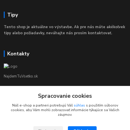
Tipy
Tento shop je aktuálne vo výstavbe. Ak pre nás máte akékoľvek
tipy alebo požiadavky, neváhajte nás prosím kontaktovať.
Kontakty
NajdemTuVsetko.sk
Zákaznícka Podpora
+421 902250190
Spracovanie cookies
(Po-Pia, 8-16 hod.)
Náš e-shop a partneri potrebujú Váš
súhlas
s použitím súborov
cookies, aby Vám mohli zobrazovať informácie týkajúce sa Vašich
info@najdemtuvsetko.sk
záujmov.