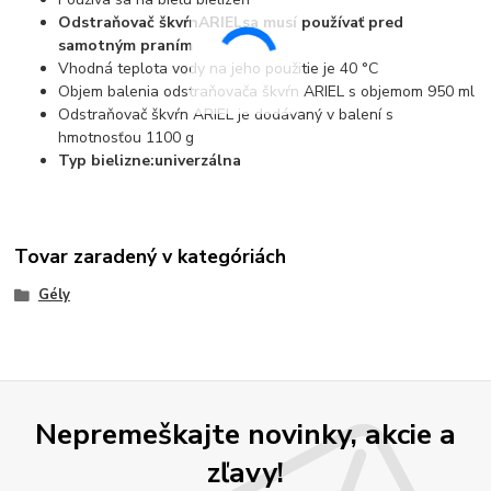
Odstraňovač škvŕn
ARIEL
sa musí používať pred
samotným praním
Vhodná teplota vody na jeho použitie je 40 °C
Objem balenia odstraňovača škvŕn ARIEL s objemom 950 ml
Odstraňovač škvŕn ARIEL je dodávaný v balení s
hmotnosťou 1100 g
Typ bielizne:
univerzálna
Tovar zaradený v kategóriách
Gély
Nepremeškajte novinky, akcie a
zľavy!