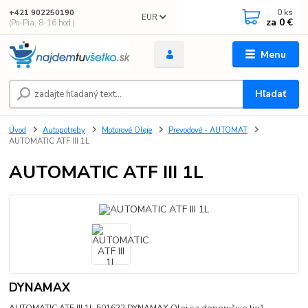
0
ks
+421 902250190
EUR
za
0 €
(Po-Pia, 8-16 hod.)
Menu
Hľadať
Úvod
Autopotreby
Motorové Oleje
Prevodové - AUTOMAT
AUTOMATIC ATF III 1L
AUTOMATIC ATF III 1L
DYNAMAX