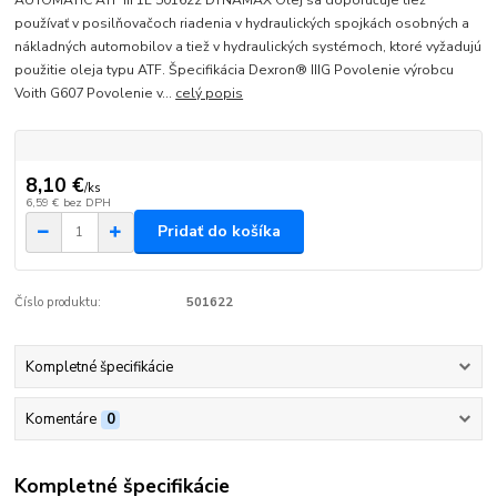
AUTOMATIC ATF III 1L 501622 DYNAMAX Olej sa doporučuje tiež
používať v posilňovačoch riadenia v hydraulických spojkách osobných a
nákladných automobilov a tiež v hydraulických systémoch, ktoré vyžadujú
použitie oleja typu ATF. Špecifikácia Dexron® IIIG Povolenie výrobcu
Voith G607 Povolenie v...
celý popis
8,10 €
/
ks
6,59 €
bez DPH
Pridať do košíka
Číslo produktu:
501622
Kompletné špecifikácie
Komentáre
0
Kompletné špecifikácie