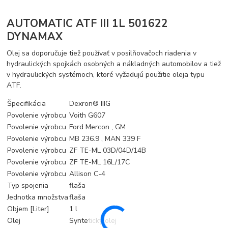
AUTOMATIC ATF III 1L 501622
DYNAMAX
Olej sa doporučuje tiež používať v posilňovačoch riadenia v
hydraulických spojkách osobných a nákladných automobilov a tiež
v hydraulických systémoch, ktoré vyžadujú použitie oleja typu
ATF.
Špecifikácia
Dexron® IIIG
Povolenie výrobcu
Voith G607
Povolenie výrobcu
Ford Mercon , GM
Povolenie výrobcu
MB 236.9 , MAN 339 F
Povolenie výrobcu
ZF TE-ML 03D/04D/14B
Povolenie výrobcu
ZF TE-ML 16L/17C
Povolenie výrobcu
Allison C-4
Typ spojenia
flaša
Jednotka množstva
flaša
Objem [Liter]
1 l
Olej
Syntetický olej