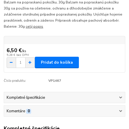
Balzam na popraskanú pokožku, 30g Balzam na popraskanú pokožku
30g sa používa na ošetrenie, ochranu a dlhodobejšie zmäkčenie a
zvláčnenie stvrdnutej prípadne popraskanej pokožky. Urýchľuje hojenie
praskliniek, odrenín a záderov. Prípravok obsahuje pachový absorbér.
Balenie: 30g
celý popis
6,50 €
/
ks
5,28 €
bez DPH
Pridať do košíka
Číslo produktu:
VP1467
Kompletné špecifikácie
Komentáre
0
Kompletné špecifikácie