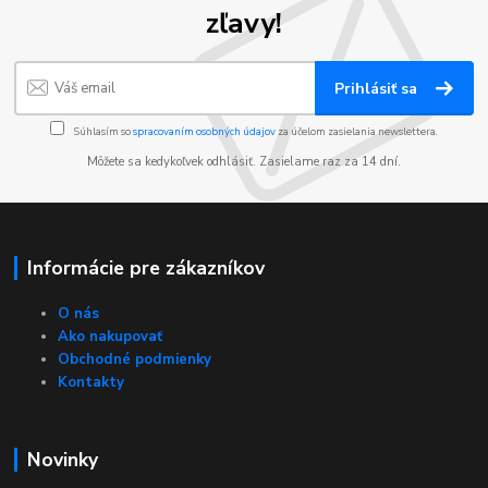
zľavy!
Prihlásiť sa
Súhlasím so
spracovaním osobných údajov
za účelom zasielania newslettera.
Môžete sa kedykoľvek odhlásiť. Zasielame raz za 14 dní.
Informácie pre zákazníkov
O nás
Ako nakupovať
Obchodné podmienky
Kontakty
Novinky