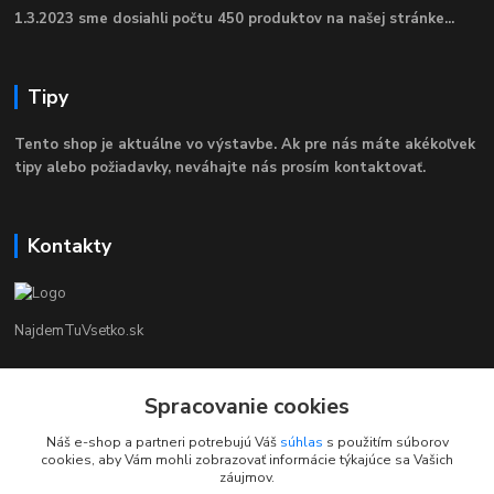
1.3.2023 sme dosiahli počtu 450 produktov na našej stránke...
Tipy
Tento shop je aktuálne vo výstavbe. Ak pre nás máte akékoľvek
tipy alebo požiadavky, neváhajte nás prosím kontaktovať.
Kontakty
NajdemTuVsetko.sk
Zákaznícka Podpora
+421 902250190
Spracovanie cookies
(Po-Pia, 8-16 hod.)
Náš e-shop a partneri potrebujú Váš
súhlas
s použitím súborov
cookies, aby Vám mohli zobrazovať informácie týkajúce sa Vašich
info@najdemtuvsetko.sk
záujmov.