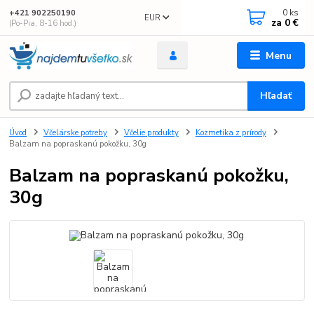
0
ks
+421 902250190
EUR
za
0 €
(Po-Pia, 8-16 hod.)
Menu
Hľadať
Úvod
Včelárske potreby
Včelie produkty
Kozmetika z prírody
Balzam na popraskanú pokožku, 30g
Balzam na popraskanú pokožku,
30g