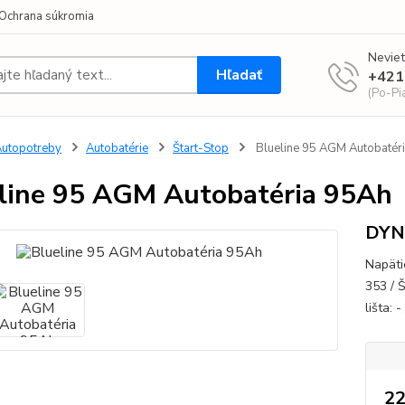
Ochrana súkromia
Neviet
Hľadať
+421
(Po-Pi
utopotreby
Autobatérie
Štart-Stop
Blueline 95 AGM Autobatér
line 95 AGM Autobatéria 95Ah
DY
Napäti
353 / Š
lišta: -
22