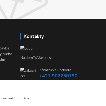
Kontakty
tavbe.
y alebo
NajdemTuVsetko.sk
sím
Zákaznícka Podpora
+421 902250190
(Po-Pia, 8-16 hod.)
info@najdemtuvsetko.sk
brazovať informácie