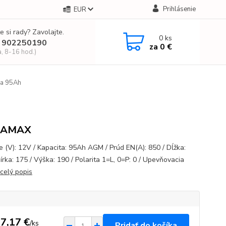
Prihlásenie
EUR
e si rady? Zavolajte.
0
ks
 902250190
za
0 €
a, 8-16 hod.)
ia 95Ah
NAMAX
e (V): 12V / Kapacita: 95Ah AGM / Prúd EN(A): 850 / Dĺžka:
írka: 175 / Výška: 190 / Polarita 1=L, 0=P: 0 / Upevňovacia
celý popis
7,17 €
/
ks
Pridať do košíka