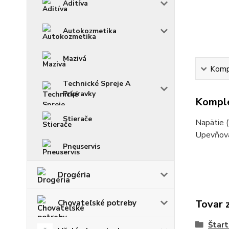
Aditíva
Autokozmetika
Mazivá
Kompl
Technické Spreje A
Prípravky
Komple
Stierače
Napätie (
Upevňovac
Pneuservis
Drogéria
Tovar 
Chovateľské potreby
Štart