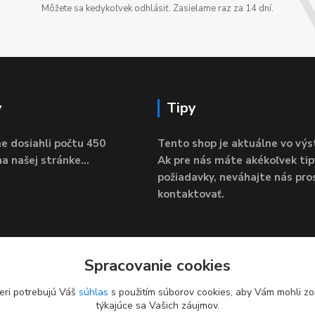
Môžete sa kedykoľvek odhlásiť. Zasielame raz za 14 dní.
y
Tipy
e dosiahli počtu 450
Tento shop je aktuálne vo výs
a našej stránke...
Ak pre nás máte akékoľvek tip
požiadavky, neváhajte nás pro
kontaktovať.
Spracovanie cookies
eri potrebujú Váš
súhlas
s použitím súborov cookies, aby Vám mohli zo
týkajúce sa Vašich záujmov.