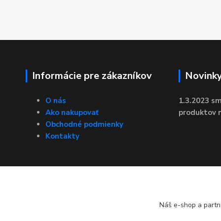
Informácie pre zákazníkov
Novink
O nás
1.3.2023 sm
Ako nakupovať
produktov n
Obchodné podmienky
Kontakty
Náš e-shop a partn