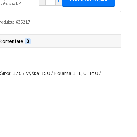
,69 €
bez DPH
roduktu:
635217
Komentáre
0
írka: 175 / Výška: 190 / Polarita 1=L, 0=P: 0 /