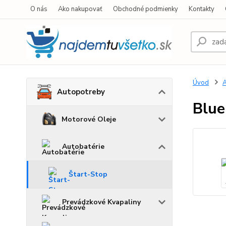
O nás
Ako nakupovať
Obchodné podmienky
Kontakty
Úvod
A
Autopotreby
Blue
Motorové Oleje
Autobatérie
Štart-Stop
Prevádzkové Kvapaliny