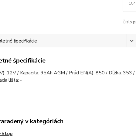
184
Číslo p
etné špecifikácie
tné špecifikácie
V): 12V / Kapacita: 95Ah AGM / Prúd EN(A): 850 / Dĺžka: 353 / Š
ia lišta: -
zaradený v kategóriách
-Stop