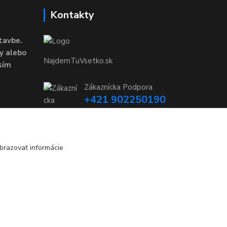
Kontakty
tavbe.
y alebo
NajdemTuVsetko.sk
sím
Zákaznícka Podpora
+421 902250190
(Po-Pia, 8-16 hod.)
info@najdemtuvsetko.sk
brazovať informácie
Vytvorené na
Eshop-rychlo.sk