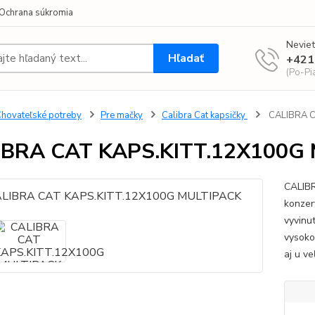
Ochrana súkromia
Neviet
Hľadať
+421
(Po-Pi
hovateľské potreby
Pre mačky
Calibra Cat kapsičky
CALIBRA C
IBRA CAT KAPS.KITT.12X100G
CALIB
konzer
vyvinut
vysoko
aj u ve