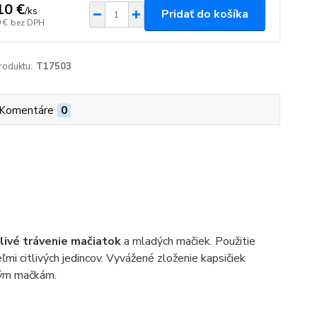
10 €
/
ks
Pridať do košíka
 €
bez DPH
roduktu:
T17503
Komentáre
0
tlivé trávenie mačiatok
a mladých mačiek. Použitie
mi citlivých jedincov. Vyvážené zloženie kapsičiek
ným mačkám.