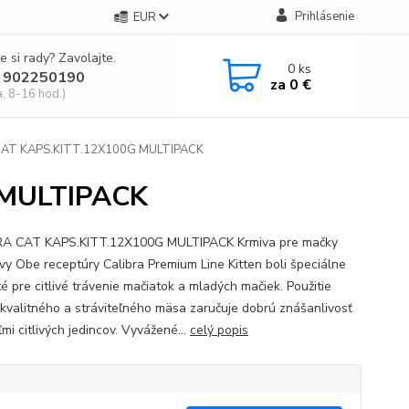
Prihlásenie
EUR
e si rady? Zavolajte.
0
ks
 902250190
za
0 €
a, 8-16 hod.)
AT KAPS.KITT.12X100G MULTIPACK
 MULTIPACK
RA CAT KAPS.KITT.12X100G MULTIPACK Krmiva pre mačky
vy Obe receptúry Calibra Premium Line Kitten boli špeciálne
é pre citlivé trávenie mačiatok a mladých mačiek. Použitie
kvalitného a stráviteľného mäsa zaručuje dobrú znášanlivosť
ľmi citlivých jedincov. Vyvážené...
celý popis