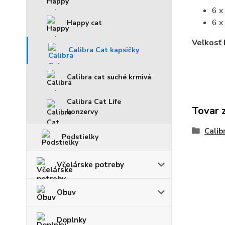
6 x
6 x
Happy cat
Veľkosť 
Calibra Cat kapsičky
Calibra cat suché krmivá
Calibra Cat Life
Tovar 
konzervy
Calib
Podstielky
Včelárske potreby
Obuv
Doplnky