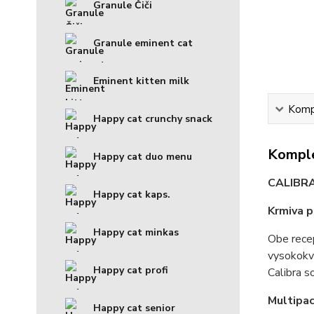
Granule Čiči
Granule eminent cat
Eminent kitten milk
Kompl
Happy cat crunchy snack
Komple
Happy cat duo menu
CALIBR
Happy cat kaps.
Krmiva p
Happy cat minkas
Obe recep
vysokokva
Happy cat profi
Calibra 
Multipac
Happy cat senior