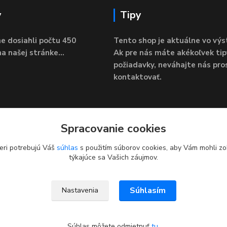
y
Tipy
e dosiahli počtu 450
Tento shop je aktuálne vo výs
a našej stránke...
Ak pre nás máte akékoľvek tip
požiadavky, neváhajte nás pro
kontaktovať.
Spracovanie cookies
eri potrebujú Váš
súhlas
s použitím súborov cookies, aby Vám mohli zo
týkajúce sa Vašich záujmov.
Súhlasím
Nastavenia
Súhlas môžete odmietnuť
tu
.