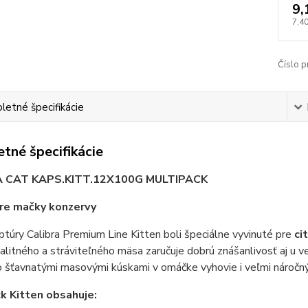
9,
7,40
Číslo p
etné špecifikácie
tné špecifikácie
A CAT KAPS.KITT.12X100G MULTIPACK
re mačky konzervy
túry Calibra Premium Line Kitten boli špeciálne vyvinuté pre
ci
litného a stráviteľného mäsa zaručuje dobrú znášanlivosť aj u veľ
so šťavnatými masovými kúskami v omáčke vyhovie i veľmi nároč
k Kitten obsahuje: