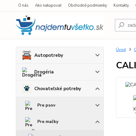
O nás
Ako nakupovať
Obchodné podmienky
Kontakty
Úvod
C
Autopotreby
CAL
Drogéria
Chovateľské potreby
Pre psov
Pre mačky