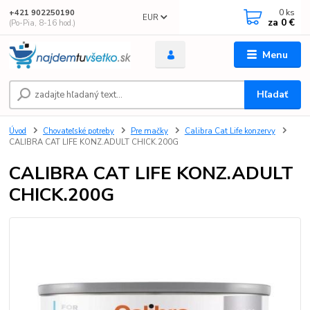
0
ks
+421 902250190
EUR
za
0 €
(Po-Pia, 8-16 hod.)
Menu
Hľadať
Úvod
Chovateľské potreby
Pre mačky
Calibra Cat Life konzervy
CALIBRA CAT LIFE KONZ.ADULT CHICK.200G
CALIBRA CAT LIFE KONZ.ADULT
CHICK.200G