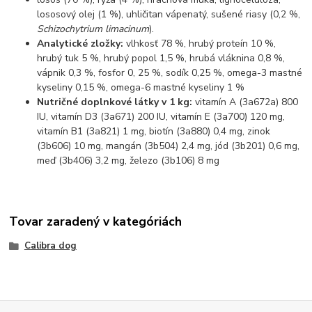
lososový olej (1 %), uhličitan vápenatý, sušené riasy (0,2 %,
Schizochytrium limacinum
).
Analytické zložky:
vlhkosť 78 %, hrubý proteín 10 %,
hrubý tuk 5 %, hrubý popol 1,5 %, hrubá vláknina 0,8 %,
vápnik 0,3 %, fosfor 0, 25 %, sodík 0,25 %, omega-3 mastné
kyseliny 0,15 %, omega-6 mastné kyseliny 1 %
Nutričné ​​doplnkové látky v 1 kg:
vitamín A (3a672a) 800
IU, vitamín D3 (3a671) 200 IU, vitamín E (3a700) 120 mg,
vitamín B1 (3a821) 1 mg, biotín (3a880) 0,4 mg, zinok
(3b606) 10 mg, mangán (3b504) 2,4 mg, jód (3b201) 0,6 mg,
meď (3b406) 3,2 mg, železo (3b106) 8 mg
Tovar zaradený v kategóriách
Calibra dog