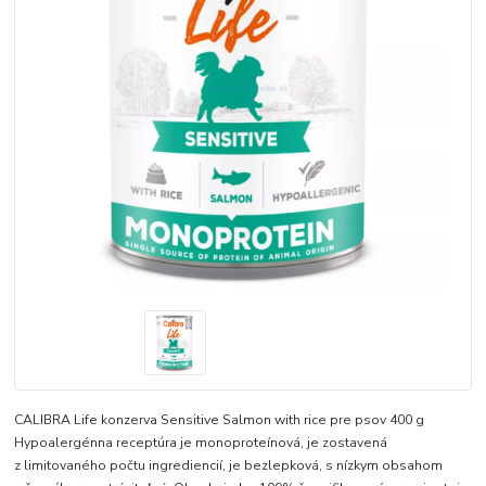
CALIBRA Life konzerva Sensitive Salmon with rice pre psov 400 g
Hypoalergénna receptúra ​​je monoproteínová, je zostavená
z limitovaného počtu ingrediencií, je bezlepková, s nízkym obsahom