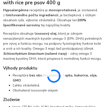
with rice pre psov 400 g
Hypoalergénna
receptúra ​​je
monoproteínová
, je zostavená
z
limitovaného
počtu ingrediencií
, je bezlepková, s nízkym
obsahom ryže, výborne stráviteľná. Obsahuje len
100%
špecifikované suroviny
tej najvyššej kvality.
Receptúra ​​obsahuje
lososový
olej,
ktorý je zdrojom
nenasýtených mastných kyselín omega-3 (EPA, DHA) potrebných
pre vývoj a funkciu mozgu, na podporu fyziologickej funkcie kože
a srsti a ich kvality. Omega-3 majú tiež protizápalový účinok.
Schizochytrium limacinum
(sušené riasy)
- zdroj omega 3
mastnej kyseliny DHA, ktorá prispieva k normálnej funkcii mozgu.
Výhody produktu
Receptúra
bez obsahu pšenice, lepku, kukurice, sóje,
GMO
Ľahko stráviteľná.
Obohatená lososovým olejom
Zloženie
losos (70 %), ryža (4 %), hrachová múka, lignocelulóza,