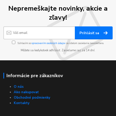
Nepremeškajte novinky, akcie a
zľavy!
Prihlásiť sa
Súhlasím so
spracovaním osobných údajov
za účelom zasielania newslettera.
Môžete sa kedykoľvek odhlásiť. Zasielame raz za 14 dní.
Informácie pre zákazníkov
O nás
Ako nakupovať
Obchodné podmienky
Kontakty