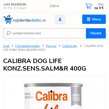
0
ks
+421 902250190
EUR
za
0 €
(Po-Pia, 8-16 hod.)
Menu
Hľadať
Úvod
Chovateľské potreby
Pre psov
Calibra dog
CALIBRA DOG
LIFE KONZ.SENS.SALM&R 400G
CALIBRA DOG LIFE
KONZ.SENS.SALM&R 400G