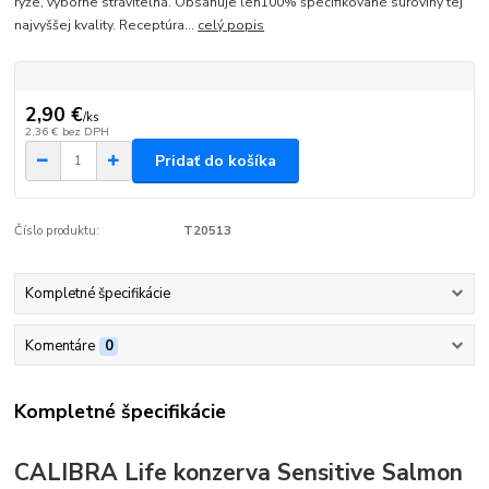
ryže, výborne stráviteľná. Obsahuje len100% špecifikované suroviny tej
najvyššej kvality. Receptúra...
celý popis
2,90 €
/
ks
2,36 €
bez DPH
Pridať do košíka
Číslo produktu:
T20513
Kompletné špecifikácie
Komentáre
0
Kompletné špecifikácie
CALIBRA Life konzerva Sensitive Salmon