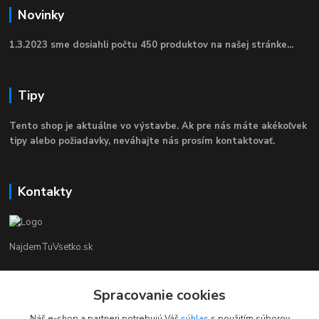
Novinky
1.3.2023 sme dosiahli počtu 450 produktov na našej stránke...
Tipy
Tento shop je aktuálne vo výstavbe. Ak pre nás máte akékoľvek
tipy alebo požiadavky, neváhajte nás prosím kontaktovať.
Kontakty
NajdemTuVsetko.sk
Zákaznícka Podpora
+421 902250190
Spracovanie cookies
(Po-Pia, 8-16 hod.)
Náš e-shop a partneri potrebujú Váš
súhlas
s použitím súborov