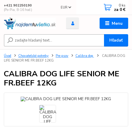
0
ks
+421 902250190
EUR
za
0 €
(Po-Pia, 8-16 hod.)
Menu
Hľadať
Úvod
Chovateľské potreby
Pre psov
Calibra dog
CALIBRA DOG
LIFE SENIOR ME FR.BEEF 12KG
CALIBRA DOG LIFE SENIOR ME
FR.BEEF 12KG