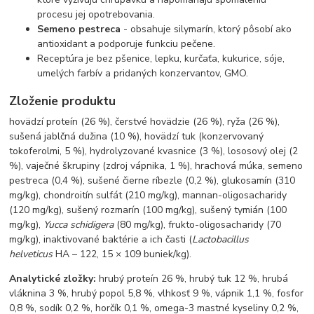
procesu jej opotrebovania.
Semeno pestreca
- obsahuje silymarín, ktorý pôsobí ako
antioxidant a podporuje funkciu pečene.
Receptúra je bez pšenice, lepku, kurčaťa, kukurice, sóje,
umelých farbív a pridaných konzervantov, GMO.
Zloženie produktu
hovädzí proteín (26 %), čerstvé hovädzie (26 %), ryža (26 %),
sušená jablčná dužina (10 %), hovädzí tuk (konzervovaný
tokoferolmi, 5 %), hydrolyzované kvasnice (3 %), lososový olej (2
%), vaječné škrupiny (zdroj vápnika, 1 %), hrachová múka, semeno
pestreca (0,4 %), sušené čierne ríbezle (0,2 %), glukosamín (310
mg/kg), chondroitín sulfát (210 mg/kg), mannan-oligosacharidy
(120 mg/kg), sušený rozmarín (100 mg/kg), sušený tymián (100
mg/kg),
Yucca schidigera
(80 mg/kg), frukto-oligosacharidy (70
mg/kg), inaktivované baktérie a ich časti (
Lactobacillus
helveticus
HA – 122, 15 × 109 buniek/kg).
Analytické zložky:
hrubý proteín 26 %, hrubý tuk 12 %, hrubá
vláknina 3 %, hrubý popol 5,8 %, vlhkosť 9 %, vápnik 1,1 %, fosfor
0,8 %, sodík 0,2 %, horčík 0,1 %, omega-3 mastné kyseliny 0,2 %,