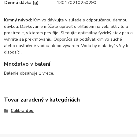
Denná dávka (g)
130
170
210
250
290
Kŕmný návod:
Krmivo dávkujte v súlade s odporúčanou dennou
dávkou. Dávkovanie môžete upraviť s ohľadom na vek, aktivitu a
prostredie, v ktorom pes žije. Sledujte optimálny fyzický stav psa a
vyhnite sa prekrmovaniu. Odporúča sa podávať krmivo suché
alebo navlhčené vodou alebo vývarom. Voda by mala byť vždy k
dispozícii.
Množstvo v balení
Balenie obsahuje 1 vrece.
Tovar zaradený v kategóriách
Calibra dog