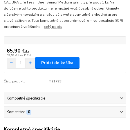
CALIBRA Life Fresh Beef Senior Medium granuly pre psov 1 ks Na
doručenie tohto produktu nie je možné využiť osobný odber. Granuly
s čerstvým hovädzím a s ryžou sú skvele stráviteľné a vhodné aj pre
citlivé zažívanie. Toto kompletné superprémiové krmivo obsahuje 85 %
proteínov živočíšneho...
celý popis
65,90 €
/
ks
53,58 €
bez DPH
Pridať do košíka
Číslo produktu:
T21793
Kompletné špecifikácie
Komentáre
0
Kompletné špecifikácie