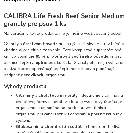
CALIBRA Life Fresh Beef Senior Medium
granuly pre psov 1 ks
Na doručenie tohto produktu nie je možné využiť osobný odber.
Granuly s
čerstvým hovädzím
a s ryžou sú skvele stráviteľné a
vhodné aj pre citlivé zažívanie. Toto kompletné superprémiové
krmivo obsahuje
85 % proteínov živočíšneho pôvodu
, je bez
pšenice, lepku a
úplne bez kurčaťa
. Granuly obsahujú vybrané
aditíva, ktoré napomáhajú lepšej kondícii kĺbov a pomáhajú
podporiť
detoxikáciu
organizmu.
Výhody produktu
Vitamíny a chelátové minerály
- doplnenie vitamínov a
chelátovej formy minerálov, ktorá je vysoko využiteľná pre
organizmus, napomáha podporiť správnu funkciu
organizmu, prevenciu vzniku ochorení a posilniť imunitný
systém.
Glukosamín a chondroitín sulfát
- chondroprotektíva,
ktoré vyživujú chrupavku a napomáhajú spomaleniu