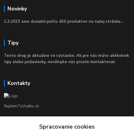
Novinky
1.3.2023 sme dosiahli počtu 450 produktov na našej stránke...
Tipy
Tento shop je aktuálne vo výstavbe. Ak pre nás máte akékoľvek
tipy alebo požiadavky, neváhajte nás prosím kontaktovať.
Kontakty
NajdemTuVsetko.sk
Zákaznícka Podpora
+421 902250190
Spracovanie cookies
(Po-Pia, 8-16 hod.)