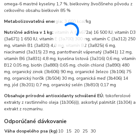
omega-6 mastné kyseliny 1,7 %, bielkoviny živočíšneho pôvodu z
celkového obsahu bielkovín 85 %
Metabolizovateľná energia:
3 660 kcal/kg
Nutričné aditíva v 1 kg:
vitamín A (3a672a) 16 500 IU, vitamín D3
(3a671) 1 650 IU, vitamín E (3a700) 300 mg, vitamín C (3a312) 250
mg, vitamín B1 (3a820) 4,8 mg, vitamín B2 (3a825i) 6 mg,
niacínamid (3a315) 23 mg, pantothenát vápenatý (3a841) 12 mg,
vitamín B6 (3a831) 4,8 mg, kyselina listová (3a316) 0,6 mg, vitamín
B12 0,05 mg, biotín (3a880) 0,65 mg, cholín chlorid (3a890) 480
mg, organický zinok (3b606) 90 mg, organické železo (3b106) 75
mg, organický horčík (3b504) 30 mg, organická meď (3b406) 14
mg, jód (3b201) 0,7 mg, organický selén (3b810) 0,17 mg
Obsahuje prírodné antioxidanty schválené EÚ:
tokoferolové
extrakty z rastlinného oleja (1b306(i)), askorbyl palmitát (1b304) a
extrakt z rozmarínu.
Odporúčané dávkovanie
Váha dospelého psa (kg)
10
15
20
25
30