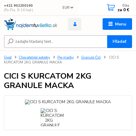
0
ks
+421 902250190
EUR
za
0 €
(Po-Pia, 8-16 hod.)
Menu
Hľadať
Úvod
Chovateľské potreby
Pre mačky
Granule Čiči
CICI S
KURCATOM 2KG GRANULE MACKA
CICI S KURCATOM 2KG
GRANULE MACKA