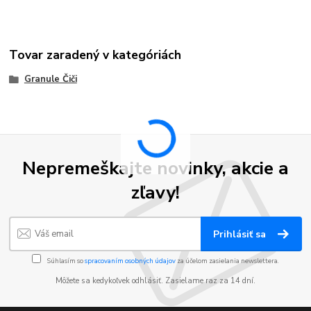
Tovar zaradený v kategóriách
Granule Čiči
Nepremeškajte novinky, akcie a
zľavy!
Prihlásiť sa
Súhlasím so
spracovaním osobných údajov
za účelom zasielania newslettera.
Môžete sa kedykoľvek odhlásiť. Zasielame raz za 14 dní.