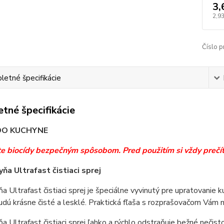
3,
2,93
Číslo p
etné špecifikácie
tné špecifikácie
 DO KUCHYNE
te biocídy bezpečným spôsobom. Pred použitím si vždy prečíta
yňa Ultrafast čistiaci sprej
ňa Ultrafast čistiaci sprej je špeciálne vyvinutý pre upratovanie k
udú krásne čisté a lesklé. Praktická fľaša s rozprašovačom Vám 
ňa Ultrafast
čistiaci sprej ľahko a rýchlo odstraňuje bežné nečisto