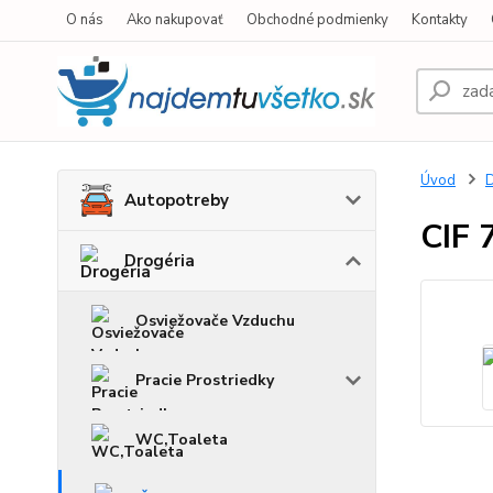
O nás
Ako nakupovať
Obchodné podmienky
Kontakty
Úvod
D
Autopotreby
CIF
Drogéria
Osviežovače Vzduchu
Pracie Prostriedky
WC,Toaleta