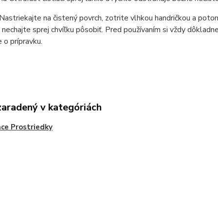
 Nastriekajte na čistený povrch, zotrite vlhkou handričkou a poto
 nechajte sprej chvíľku pôsobiť. Pred používaním si vždy dôkladne
e o prípravku.
zaradený v kategóriách
ace Prostriedky