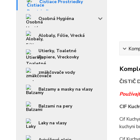
Čistiace Prostriedky
Osobná Hygiéna
Alobaly, Fólie, Vrecká
Kompl
Utierky, Toaletné
Papiere, Vreckovky
Komple
zmäkčovače vody
ČISTIČ
Balzamy a masky na vlasy
Používaj
Balzami na pery
CIF Kuch
Cif Kuchy
Laky na vlasy
kuchyni b
Cif Kuchy
Avivážové oleje