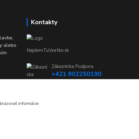
Kontakty
tavbe.
y alebo
NajdemTuVsetko.sk
sím
Zákaznícka Podpora
+421 902250190
(Po-Pia, 8-16 hod.)
info@najdemtuvsetko.sk
brazovať informácie