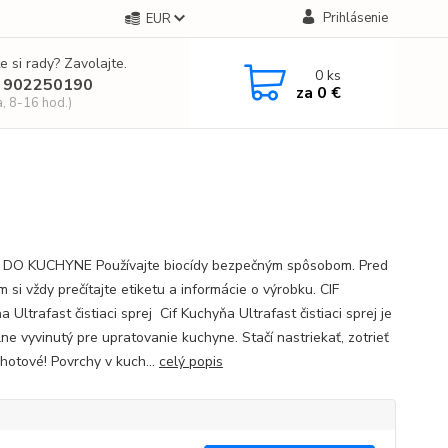
Prihlásenie
EUR
e si rady? Zavolajte.
0
ks
 902250190
za
0 €
a, 8-16 hod.)
 DO KUCHYNE Používajte biocídy bezpečným spôsobom. Pred
m si vždy prečítajte etiketu a informácie o výrobku. CIF
 Ultrafast čistiaci sprej Cif Kuchyňa Ultrafast čistiaci sprej je
ne vyvinutý pre upratovanie kuchyne. Stačí nastriekať, zotrieť
 hotové! Povrchy v kuch...
celý popis