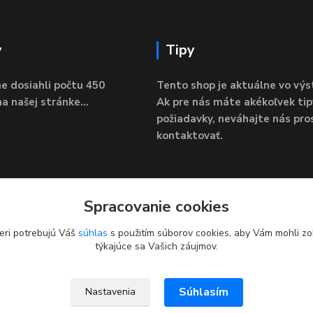
y
Tipy
e dosiahli počtu 450
Tento shop je aktuálne vo výs
a našej stránke...
Ak pre nás máte akékoľvek tip
požiadavky, neváhajte nás pro
kontaktovať.
Spracovanie cookies
eri potrebujú Váš
súhlas
s použitím súborov cookies, aby Vám mohli zo
týkajúce sa Vašich záujmov.
Súhlasím
Nastavenia