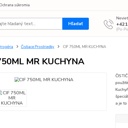
Ochrana súkromia
Neviet
Hľadať
+421
(Po-Pi
rogéria
Čistiace Prostriedky
CIF 750ML MR KUCHYNA
 750ML MR KUCHYNA
ČISTIČ
použití
Kuchyňa
špeciál
a je to