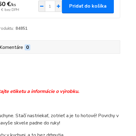
60 €
/
ks
Pridať do košíka
 €
bez DPH
roduktu:
84851
Komentáre
0
jte etiketu a informácie o výrobku.
uchyne. Stačí nastriekať, zotrieť a je to hotové! Povrchy v
navyše skvele padne do ruky!
ty v kuchyni, a to bez drhnutia.