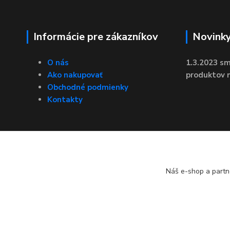
Informácie pre zákazníkov
Novink
O nás
1.3.2023 sm
Ako nakupovať
produktov n
Obchodné podmienky
Kontakty
Náš e-shop a partn