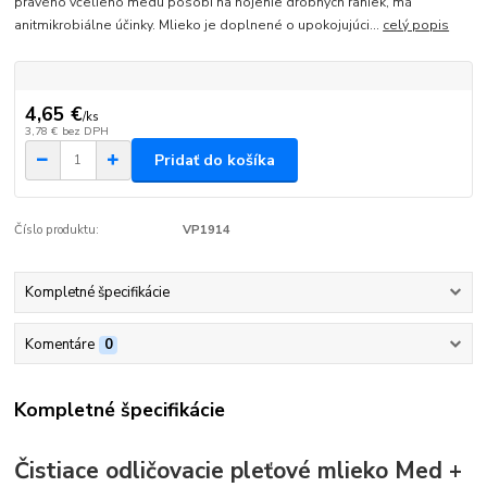
pravého včelieho medu pôsobí na hojenie drobných raniek, má
anitmikrobiálne účinky. Mlieko je doplnené o upokojujúci...
celý popis
4,65 €
/
ks
3,78 €
bez DPH
Pridať do košíka
Číslo produktu:
VP1914
Kompletné špecifikácie
Komentáre
0
Kompletné špecifikácie
Čistiace odličovacie pleťové mlieko Med +