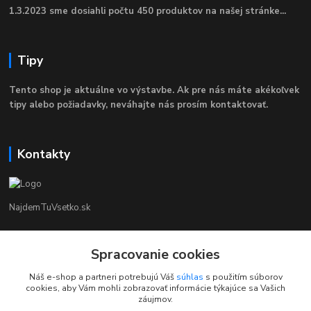
1.3.2023 sme dosiahli počtu 450 produktov na našej stránke...
Tipy
Tento shop je aktuálne vo výstavbe. Ak pre nás máte akékoľvek
tipy alebo požiadavky, neváhajte nás prosím kontaktovať.
Kontakty
NajdemTuVsetko.sk
Zákaznícka Podpora
Spracovanie cookies
+421 902250190
(Po-Pia, 8-16 hod.)
Náš e-shop a partneri potrebujú Váš
súhlas
s použitím súborov
cookies, aby Vám mohli zobrazovať informácie týkajúce sa Vašich
info@najdemtuvsetko.sk
záujmov.