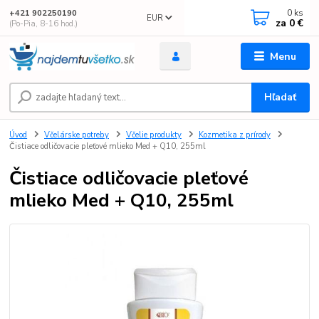
0
ks
+421 902250190
EUR
za
0 €
(Po-Pia, 8-16 hod.)
Menu
Hľadať
Úvod
Včelárske potreby
Včelie produkty
Kozmetika z prírody
Čistiace odličovacie pleťové mlieko Med + Q10, 255ml
Čistiace odličovacie pleťové
mlieko Med + Q10, 255ml