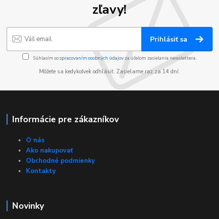
zľavy!
Prihlásiť sa
Súhlasím so
spracovaním osobných údajov
za účelom zasielania newslettera.
Môžete sa kedykoľvek odhlásiť. Zasielame raz za 14 dní.
Informácie pre zákazníkov
O nás
Ako nakupovať
Obchodné podmienky
Kontakty
Novinky