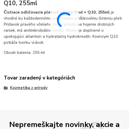
Q10, 255ml
Čistiace odličovacie pleťové mlieko Med + Q10, 255ml
je
vhodné ku každodennému odličovaniu a hĺbkovému čisteniu pleti.
Prídavok pravého včelieho medu pôsobí na hojenie drobných
raniek, má anitmikrobiálne účinky. Mlieko je doplnené o
upokojujúci allantoin a hydratačný hydrokreatín. Koenzym Q10
potláča tvorbu vrások.
Obsah balenia: 255 ml
Tovar zaradený v kategóriách
Kozmetika z prírody
Nepremeškajte novinky, akcie a