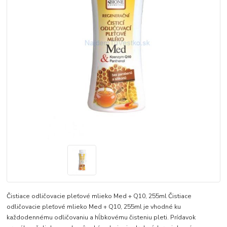
Čistiace odličovacie pleťové mlieko Med + Q10, 255ml Čistiace
odličovacie pleťové mlieko Med + Q10, 255ml je vhodné ku
každodennému odličovaniu a hĺbkovému čisteniu pleti. Prídavok