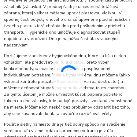
Je vybavené deliacou ventilačnou sieťou. V spodnej časti je plochý
zásobník (zásuvka). V prednej časti je umiestnená letáčová
zábrana, ktorej veľkosť môžeme upraviť plastovou vložkou. V
spodnej časti polystyrénového dna sú upevnené ploché nožičky z
tvrdého plastu, ktoré chránia dno pred poškodením v priebehu
transportu. Hygienické dno umožňuje diagnostikovať stupeň
napadnutia varroázou. Dno je najnižšia časť úľa s viacerými
nadstavkami.
Rozlišujeme viac druhov hygienického dna, ktoré sa líšia nielen
vzhľadom, ale predovšetkým funkčnosťou, preto výber
konkrétneho typu musí byť premyslený a prispôsobený
individuálnym potrebám. Vďaka hygienickému dnu môžeme ľahko
vykonať kontrolu parazitov Klieštik včelí (Varroa destructor) a
môžeme definovať stupeň napadnutia včelstva touto chorobou.
Za týmto účelom je možné umiestniť kúsok papiera potretého
tukom na dno zásuvky, kde padajú parazity - zostanú znehybnené
na mieste. Môžeme ich neskôr bez problémov odstrániť bez toho,
aby sme zasahovali do úľa a zbytočne rozrušovali včely.
Použitie sieťky namiesto dna je tiež dobrý spôsob na zväčšenie
ventilácie úľa v zime. Vďaka správnemu vetraniu je z úľa