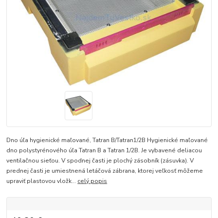
Dno úľa hygienické maľované, Tatran B/Tatran1/2B Hygienické maľované
dno polystyrénového úľa Tatran B a Tatran 1/2B. Je vybavené deliacou
ventilačnou sieťou. V spodnej časti je plochý zásobník (zásuvka). V
prednej časti je umiestnená letáčová zábrana, ktorej veľkosť môžeme
upraviť plastovou vložk...
celý popis