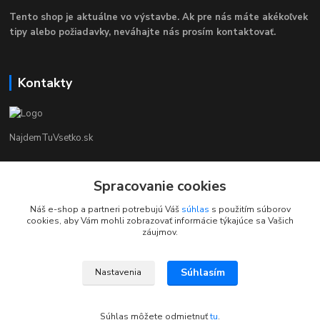
Tento shop je aktuálne vo výstavbe. Ak pre nás máte akékoľvek
tipy alebo požiadavky, neváhajte nás prosím kontaktovať.
Kontakty
NajdemTuVsetko.sk
Zákaznícka Podpora
Spracovanie cookies
+421 902250190
(Po-Pia, 8-16 hod.)
Náš e-shop a partneri potrebujú Váš
súhlas
s použitím súborov
cookies, aby Vám mohli zobrazovať informácie týkajúce sa Vašich
info@najdemtuvsetko.sk
záujmov.
Súhlasím
Nastavenia
Súhlas môžete odmietnuť
tu
.