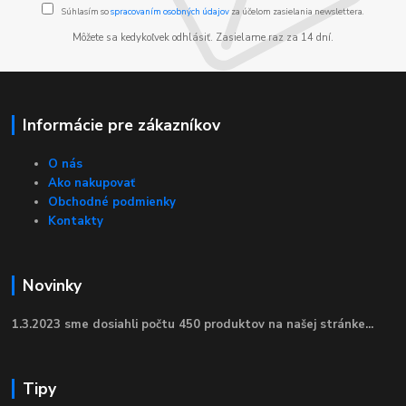
Súhlasím so
spracovaním osobných údajov
za účelom zasielania newslettera.
Môžete sa kedykoľvek odhlásiť. Zasielame raz za 14 dní.
Informácie pre zákazníkov
O nás
Ako nakupovať
Obchodné podmienky
Kontakty
Novinky
1.3.2023 sme dosiahli počtu 450 produktov na našej stránke...
Tipy