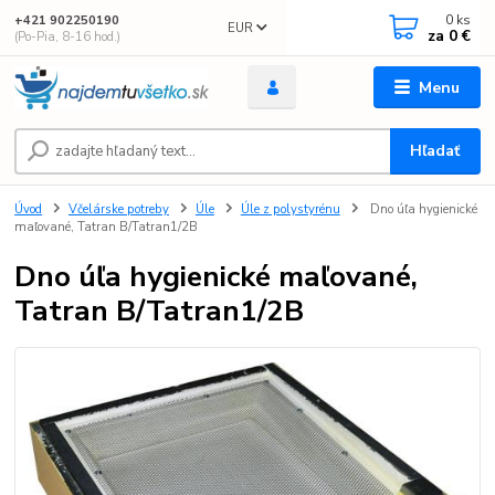
0
ks
+421 902250190
EUR
za
0 €
(Po-Pia, 8-16 hod.)
Menu
Hľadať
Úvod
Včelárske potreby
Úle
Úle z polystyrénu
Dno úľa hygienické
maľované, Tatran B/Tatran1/2B
Dno úľa hygienické maľované,
Tatran B/Tatran1/2B