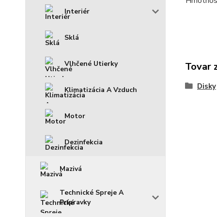
Hmotnosť
Interiér
Sklá
Vlhčené Utierky
Tovar 
Disky
Klimatizácia A Vzduch
Motor
Dezinfekcia
Mazivá
Technické Spreje A
Prípravky