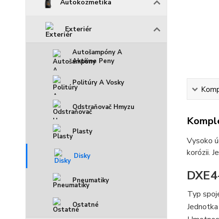
Autokozmetika
Exteriér
Autošampóny A
Aktívne Peny
Politúry A Vosky
Kompl
Odstraňovač Hmyzu
Komple
Plasty
Vysoko úč
korózii. 
Disky
DXE4
Pneumatiky
Typ spoj
Ostatné
Jednotka