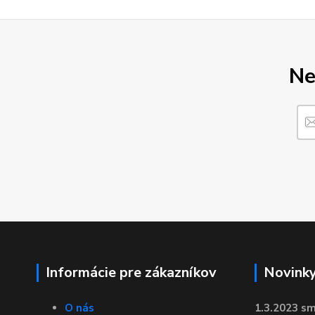
Ne
Informácie pre zákazníkov
Novink
O nás
1.3.2023 sm