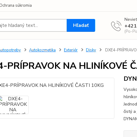
Ochrana súkromia
Neviet
Hľadať
+421
(Po-Pi
utopotreby
Autokozmetika
Exteriér
Disky
DXE4-PRÍPRAVOK
4-PRÍPRAVOK NA HLINÍKOVÉ Č
DY
Vysoko
hliníko
Jednod
čistý 
DYNAMA