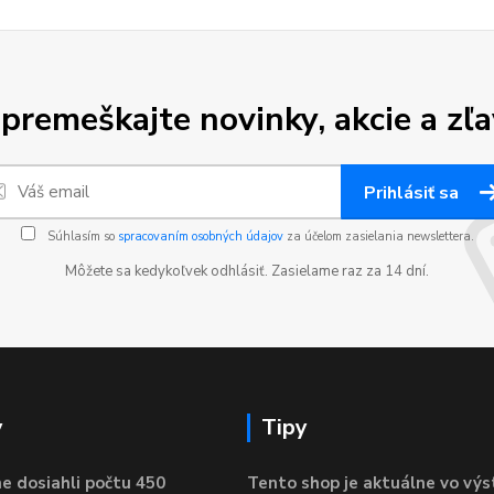
premeškajte novinky, akcie a zľa
Prihlásiť sa
Súhlasím so
spracovaním osobných údajov
za účelom zasielania newslettera.
Môžete sa kedykoľvek odhlásiť. Zasielame raz za 14 dní.
y
Tipy
e dosiahli počtu 450
Tento shop je aktuálne vo výs