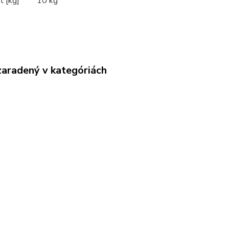
 [kg]
10 kg
zaradený v kategóriách