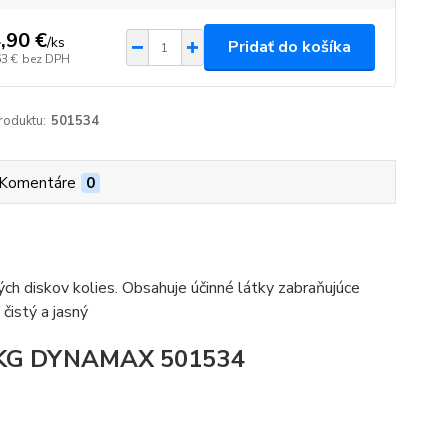
,90 €
/
ks
Pridať do košíka
63 €
bez DPH
roduktu:
501534
Komentáre
0
ých diskov kolies. Obsahuje účinné látky zabraňujúce
čistý a jasný
0KG DYNAMAX 501534