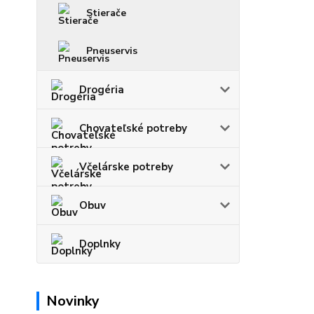
Stierače
Pneuservis
Drogéria
Chovateľské potreby
Včelárske potreby
Obuv
Doplnky
Novinky