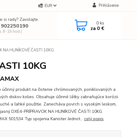
Prihlásenie
EUR
e si rady? Zavolajte.
0
ks
 902250190
za
0 €
a, 8-16 hod.)
 NA HLINÍKOVÉ ČASTI 10KG
ASTI 10KG
NAMAX
 účinný produkt na čistenie chrómovaných, poniklovaných a
vých diskov kolies. Obsahuje účinné látky zabraňujúce korózii.
uché a ľahké použitie. Zanecháva povrch s vysokým leskom,
a jasný DXE4-PRÍPRAVOK NA HLINÍKOVÉ ČASTI 10KG
X 501534 Typ spojenia Kanister Jednot...
celý popis