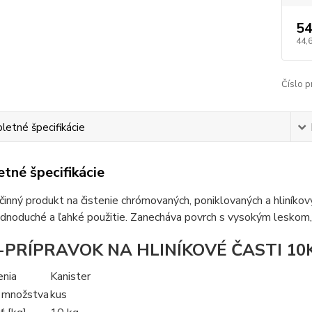
54
44,
Číslo p
etné špecifikácie
tné špecifikácie
inný produkt na čistenie chrómovaných, poniklovaných a hliníkov
Jednoduché a ľahké použitie. Zanecháva povrch s vysokým leskom, 
-PRÍPRAVOK NA HLINÍKOVÉ ČASTI 1
enia
Kanister
 množstva
kus