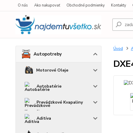
O nás
Ako nakupovať
Obchodné podmienky
Kontakty
Úvod
A
Autopotreby
DXE
Motorové Oleje
Autobatérie
Prevádzkové Kvapaliny
Aditíva