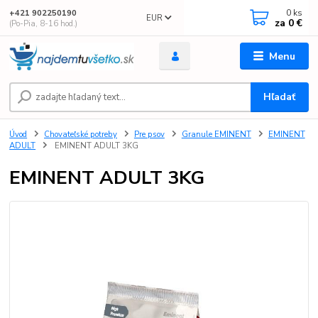
0
ks
+421 902250190
EUR
za
0 €
(Po-Pia, 8-16 hod.)
Menu
Hľadať
Úvod
Chovateľské potreby
Pre psov
Granule EMINENT
EMINENT
ADULT
EMINENT ADULT 3KG
EMINENT ADULT 3KG