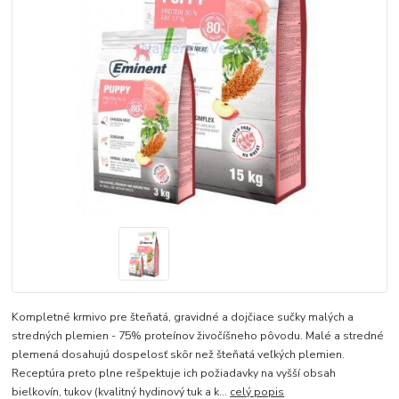
Kompletné krmivo pre šteňatá, gravidné a dojčiace sučky malých a
stredných plemien - 75% proteínov živočíšneho pôvodu. Malé a stredné
plemená dosahujú dospelosť skôr než šteňatá veľkých plemien.
Receptúra preto plne rešpektuje ich požiadavky na vyšší obsah
bielkovín, tukov (kvalitný hydinový tuk a k...
celý popis