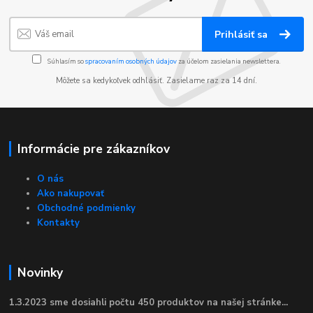
Prihlásiť sa
Súhlasím so
spracovaním osobných údajov
za účelom zasielania newslettera.
Môžete sa kedykoľvek odhlásiť. Zasielame raz za 14 dní.
Informácie pre zákazníkov
O nás
Ako nakupovať
Obchodné podmienky
Kontakty
Novinky
1.3.2023 sme dosiahli počtu 450 produktov na našej stránke...