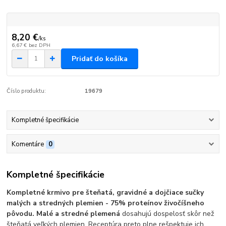
8,20 €
/
ks
6,67 €
bez DPH
Pridať do košíka
Číslo produktu:
19679
Kompletné špecifikácie
Komentáre
0
Kompletné špecifikácie
Kompletné krmivo pre šteňatá, gravidné a dojčiace sučky
malých a stredných plemien - 75% proteínov živočíšneho
pôvodu. Malé a stredné plemená
dosahujú dospelosť skôr než
šteňatá veľkých plemien. Receptúra preto plne rešpektuje ich