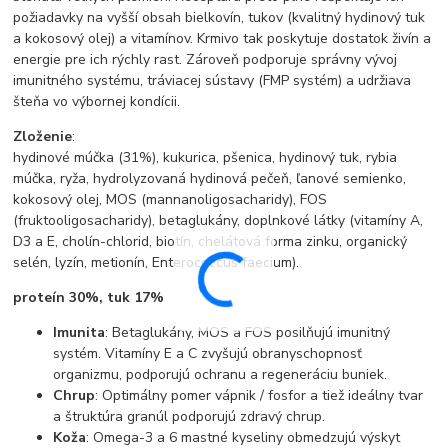
požiadavky na vyšší obsah bielkovín, tukov (kvalitný hydinový tuk
a kokosový olej) a vitamínov. Krmivo tak poskytuje dostatok živín a
energie pre ich rýchly rast. Zároveň podporuje správny vývoj
imunitného systému, tráviacej sústavy (FMP systém) a udržiava
šteňa vo výbornej kondícii.
Zloženie
:
hydinové múčka (31%), kukurica, pšenica, hydinový tuk, rybia
múčka, ryža, hydrolyzovaná hydinová pečeň, ľanové semienko,
kokosový olej, MOS (mannanoligosacharidy), FOS
(fruktooligosacharidy), betaglukány, doplnkové látky (vitamíny A,
D3 a E, cholín-chlorid, biotín, chelátová forma zinku, organický
selén, lyzín, metionín, Enterococcus faecium).
proteín 30%, tuk 17%
Imunita
: Betaglukány, MOS a FOS posilňujú imunitný
systém. Vitamíny E a C zvyšujú obranyschopnosť
organizmu, podporujú ochranu a regeneráciu buniek.
Chrup
: Optimálny pomer vápnik / fosfor a tiež ideálny tvar
a štruktúra granúl podporujú zdravý chrup.
Koža
: Omega-3 a 6 mastné kyseliny obmedzujú výskyt