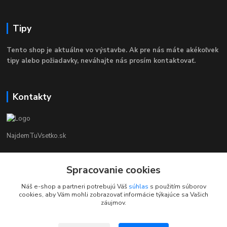
Tipy
Tento shop je aktuálne vo výstavbe. Ak pre nás máte akékoľvek
tipy alebo požiadavky, neváhajte nás prosím kontaktovať.
Kontakty
NajdemTuVsetko.sk
Zákaznícka Podpora
Spracovanie cookies
+421 902250190
(Po-Pia, 8-16 hod.)
Náš e-shop a partneri potrebujú Váš
súhlas
s použitím súborov
cookies, aby Vám mohli zobrazovať informácie týkajúce sa Vašich
info@najdemtuvsetko.sk
záujmov.