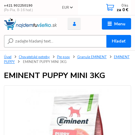
0
ks
+421 902250190
EUR
za
0 €
(Po-Pia, 8-16 hod.)
Menu
Hľadať
Úvod
Chovateľské potreby
Pre psov
Granule EMINENT
EMINENT
PUPPY
EMINENT PUPPY MINI 3KG
EMINENT PUPPY MINI 3KG