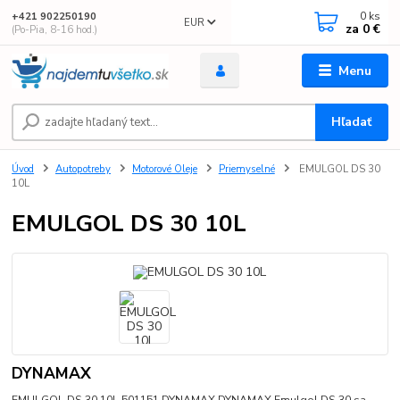
0
ks
+421 902250190
EUR
za
0 €
(Po-Pia, 8-16 hod.)
Menu
Hľadať
Úvod
Autopotreby
Motorové Oleje
Priemyselné
EMULGOL DS 30
10L
EMULGOL DS 30 10L
DYNAMAX