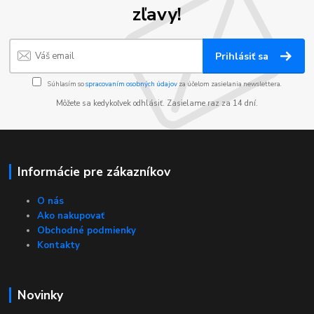
zľavy!
Prihlásiť sa
Súhlasím so
spracovaním osobných údajov
za účelom zasielania newslettera.
Môžete sa kedykoľvek odhlásiť. Zasielame raz za 14 dní.
Informácie pre zákazníkov
O nás
Ako nakupovať
Obchodné podmienky
Kontakty
Novinky