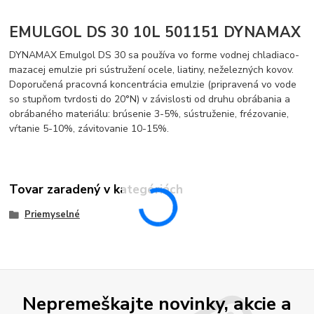
EMULGOL DS 30 10L 501151 DYNAMAX
DYNAMAX Emulgol DS 30 sa používa vo forme vodnej chladiaco-
mazacej emulzie pri sústružení ocele, liatiny, neželezných kovov.
Doporučená pracovná koncentrácia emulzie (pripravená vo vode
so stupňom tvrdosti do 20°N) v závislosti od druhu obrábania a
obrábaného materiálu: brúsenie 3-5%, sústruženie, frézovanie,
vŕtanie 5-10%, závitovanie 10-15%.
Tovar zaradený v kategóriách
Priemyselné
Nepremeškajte novinky, akcie a