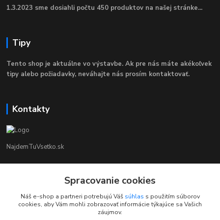
1.3.2023 sme dosiahli počtu 450 produktov na našej stránke...
Tipy
Tento shop je aktuálne vo výstavbe. Ak pre nás máte akékoľvek
tipy alebo požiadavky, neváhajte nás prosím kontaktovať.
Kontakty
NajdemTuVsetko.sk
Zákaznícka Podpora
+421 902250190
Spracovanie cookies
(Po-Pia, 8-16 hod.)
Náš e-shop a partneri potrebujú Váš
súhlas
s použitím súborov
cookies, aby Vám mohli zobrazovať informácie týkajúce sa Vašich
info@najdemtuvsetko.sk
záujmov.