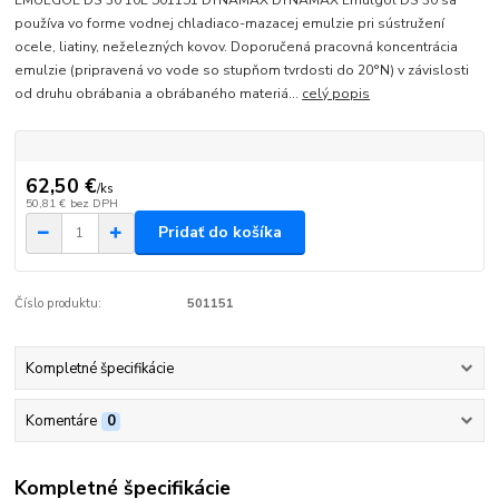
EMULGOL DS 30 10L 501151 DYNAMAX DYNAMAX Emulgol DS 30 sa
používa vo forme vodnej chladiaco-mazacej emulzie pri sústružení
ocele, liatiny, neželezných kovov. Doporučená pracovná koncentrácia
emulzie (pripravená vo vode so stupňom tvrdosti do 20°N) v závislosti
od druhu obrábania a obrábaného materiá...
celý popis
62,50 €
/
ks
50,81 €
bez DPH
Pridať do košíka
Číslo produktu:
501151
Kompletné špecifikácie
Komentáre
0
Kompletné špecifikácie