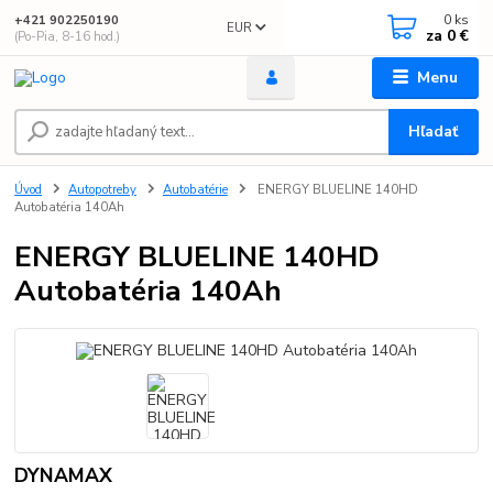
0
ks
+421 902250190
EUR
za
0 €
(Po-Pia, 8-16 hod.)
Menu
Hľadať
Úvod
Autopotreby
Autobatérie
ENERGY BLUELINE 140HD
Autobatéria 140Ah
ENERGY BLUELINE 140HD
Autobatéria 140Ah
DYNAMAX