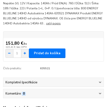
Napätie (V): 12V / Kapacita: 140Ah / Prúd EN(A): 760 / Dĺžka: 513 / Šírka:
189 / Výška: 223 / Polarita 1=L, 0=P: 0 / Upevňovacia lišta: B00 ENERGY
BLUELINE 140HD Autobatéria 140Ah 635521 DYNAMAX Produkt ENERGY
BLUELINE 140HD od výrobcu DYNAMAX. OE čísla pre ENERGY BLUELINE
140HD Autobatéria 140Ah 63...
celý popis
151,80 €
/
ks
123,41 €
bez DPH
Pridať do košíka
Číslo produktu:
635521
Kompletné špecifikácie
Komentáre
0