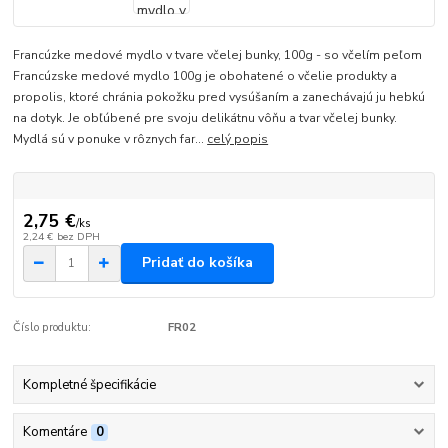
Francúzke medové mydlo v tvare včelej bunky, 100g - so včelím peľom
Francúzske medové mydlo 100g je obohatené o včelie produkty a
propolis, ktoré chránia pokožku pred vysúšaním a zanechávajú ju hebkú
na dotyk. Je obľúbené pre svoju delikátnu vôňu a tvar včelej bunky.
Mydlá sú v ponuke v rôznych far...
celý popis
2,75 €
/
ks
2,24 €
bez DPH
Pridať do košíka
Číslo produktu:
FR02
Kompletné špecifikácie
Komentáre
0