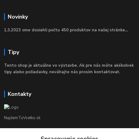
Novinky
1.3.2023 sme dosiahli počtu 450 produktov na našej stránke...
Tipy
Tento shop je aktuálne vo výstavbe. Ak pre nás máte akékoľvek
tipy alebo požiadavky, neváhajte nás prosím kontaktovať.
Kontakty
NajdemTuVsetko.sk
Zákaznícka Podpora
Spracovanie cookies
+421 902250190