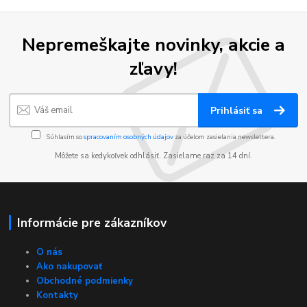
Nepremeškajte novinky, akcie a
zľavy!
Prihlásiť sa
Súhlasím so
spracovaním osobných údajov
za účelom zasielania newslettera.
Môžete sa kedykoľvek odhlásiť. Zasielame raz za 14 dní.
Informácie pre zákazníkov
O nás
Ako nakupovať
Obchodné podmienky
Kontakty