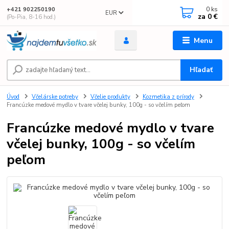
0
ks
+421 902250190
EUR
za
0 €
(Po-Pia, 8-16 hod.)
Menu
Hľadať
Úvod
Včelárske potreby
Včelie produkty
Kozmetika z prírody
Francúzke medové mydlo v tvare včelej bunky, 100g - so včelím peľom
Francúzke medové mydlo v tvare
včelej bunky, 100g - so včelím
peľom