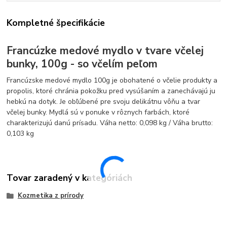
Kompletné špecifikácie
Francúzke medové mydlo v tvare včelej
bunky, 100g - so včelím peľom
Francúzske medové mydlo 100g je obohatené o včelie produkty a
propolis, ktoré chránia pokožku pred vysúšaním a zanechávajú ju
hebkú na dotyk. Je obľúbené pre svoju delikátnu vôňu a tvar
včelej bunky. Mydlá sú v ponuke v rôznych farbách, ktoré
charakterizujú danú prísadu. Váha netto: 0,098 kg / Váha brutto:
0,103 kg
Tovar zaradený v kategóriách
Kozmetika z prírody