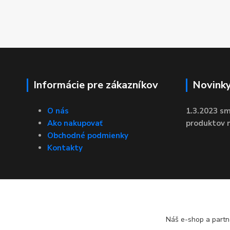
Informácie pre zákazníkov
Novink
O nás
1.3.2023 sm
Ako nakupovať
produktov n
Obchodné podmienky
Kontakty
Náš e-shop a partn