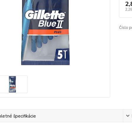
2,
2,28
Číslo p
etné špecifikácie