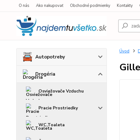
O nás
Ako nakupovať
Obchodné podmienky
Kontakty
Úvod
D
Autopotreby
Gill
Drogéria
Osviežovače Vzduchu
Pracie Prostriedky
WC,Toaleta