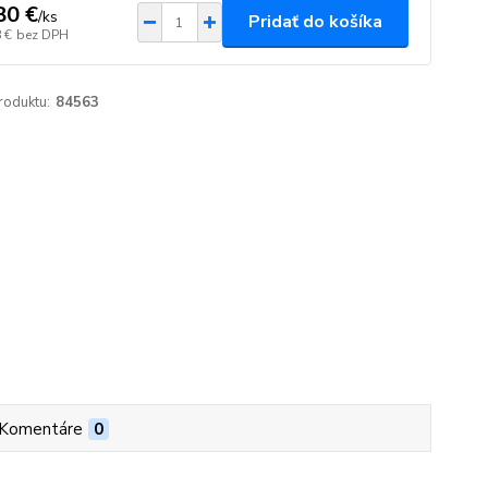
80 €
/
ks
Pridať do košíka
 €
bez DPH
roduktu:
84563
Komentáre
0