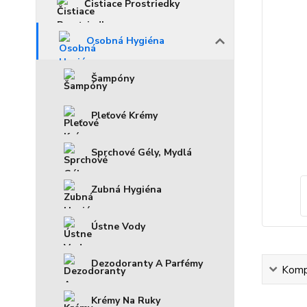
Čistiace Prostriedky
Osobná Hygiéna
Šampóny
Pleťové Krémy
Sprchové Gély, Mydlá
Zubná Hygiéna
Ústne Vody
Dezodoranty A Parfémy
Kompl
Krémy Na Ruky