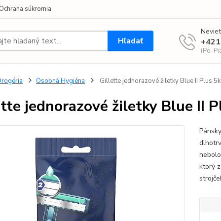
Ochrana súkromia
Neviet
Hľadať
+421
(Po-Pi
rogéria
Osobná Hygiéna
Gillette jednorazové žiletky Blue II Plus 5
ette jednorazové žiletky Blue II 
Pánsky 
dlhotr
nebolo 
ktorý 
strojč