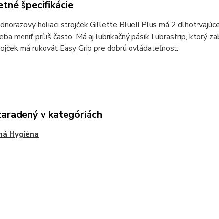
tné špecifikácie
dnorazový holiaci strojček Gillette BlueII Plus má 2 dlhotrvajú
eba meniť príliš často. Má aj lubrikačný pásik Lubrastrip, ktorý 
trojček má rukoväť Easy Grip pre dobrú ovládateľnosť.
zaradený v kategóriách
ná Hygiéna