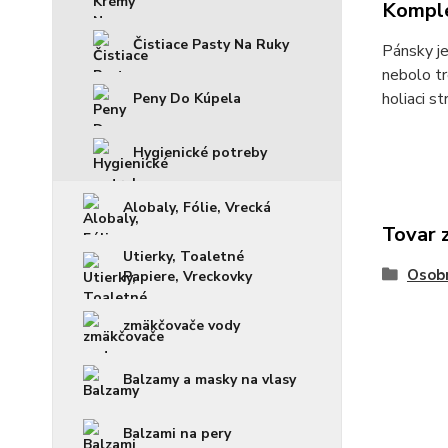
Komple
Čistiace Pasty Na Ruky
Pánsky je
nebolo tr
holiaci s
Peny Do Kúpela
Hygienické potreby
Alobaly, Fólie, Vrecká
Tovar 
Utierky, Toaletné
Osob
Papiere, Vreckovky
zmäkčovače vody
Balzamy a masky na vlasy
Balzami na pery