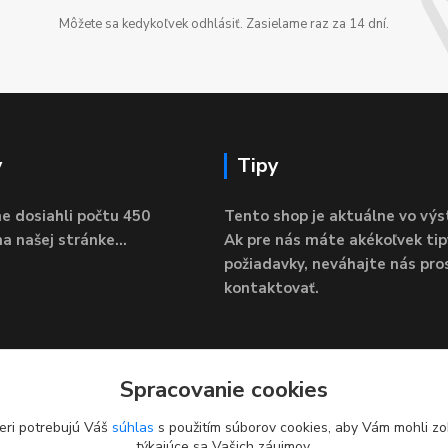
Môžete sa kedykoľvek odhlásiť. Zasielame raz za 14 dní.
y
Tipy
e dosiahli počtu 450
Tento shop je aktuálne vo výs
a našej stránke...
Ak pre nás máte akékoľvek tip
požiadavky, neváhajte nás pro
kontaktovať.
Spracovanie cookies
eri potrebujú Váš
súhlas
s použitím súborov cookies, aby Vám mohli zo
týkajúce sa Vašich záujmov.