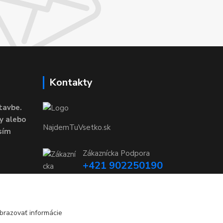
Kontakty
tavbe.
y alebo
NajdemTuVsetko.sk
sím
Zákaznícka Podpora
+421 902250190
(Po-Pia, 8-16 hod.)
info@najdemtuvsetko.sk
brazovať informácie