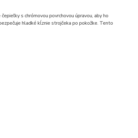
ce čepieľky s chrómovou povrchovou úpravou, aby ho
zabezpečuje hladké kĺznie strojčeka po pokožke. Tento