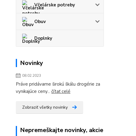
Včelárske potreby
Obuv
Doplnky
Novinky
08.02.2023
Práve pridávame širokú škálu drogérie za
vynikajúce ceny...
čítať celé
Zobraziť všetky novinky
Nepremeškajte novinky, akcie