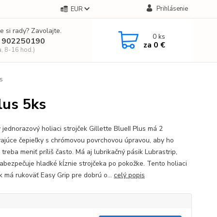
Prihlásenie
EUR
e si rady? Zavolajte.
0
ks
 902250190
za
0 €
a, 8-16 hod.)
ks
Plus 5ks
jednorazový holiaci strojček Gillette BlueII Plus má 2
vajúce čepieľky s chrómovou povrchovou úpravou, aby ho
treba meniť príliš často. Má aj lubrikačný pásik Lubrastrip,
zabezpečuje hladké kĺznie strojčeka po pokožke. Tento holiaci
ek má rukoväť Easy Grip pre dobrú o...
celý popis