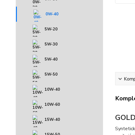
0W-40
5W-20
5W-30
5W-40
5W-50
Kompl
10W-40
Komple
10W-60
GOLD
15W-40
Syntetick
15W-50