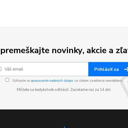
premeškajte novinky, akcie a zľa
Prihlásiť sa
Súhlasím so
spracovaním osobných údajov
za účelom zasielania newslettera.
Môžete sa kedykoľvek odhlásiť. Zasielame raz za 14 dní.