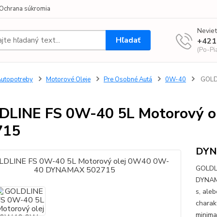
Ochrana súkromia
Neviet
Hľadať
+421
(Po-Pi
utopotreby
Motorové Oleje
Pre Osobné Autá
0W-40
GOLDL
DLINE FS 0W-40 5L Motorový 
715
DY
GOLDL
DYNAMA
s, ale
charak
minima