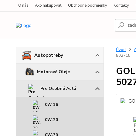
O nás
Ako nakupovať
Obchodné podmienky
Kontakty
Úvod
A
Autopotreby
502715
GOL
Motorové Oleje
502
Pre Osobné Autá
0W-16
0W-20
0W-30