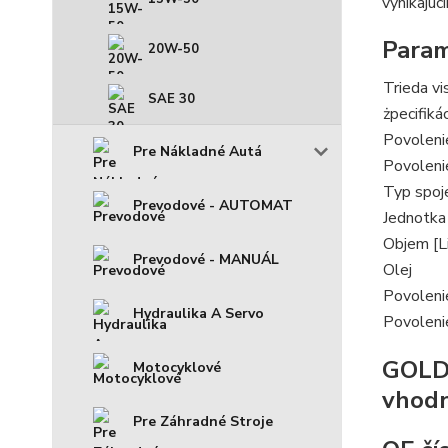
vynikajúc
Param
20W-50
Trieda v
SAE 30
żpecifikác
Povoleni
Pre Nákladné Autá
Povoleni
Typ spoj
Prevodové - AUTOMAT
Jednotka
Objem [Li
Prevodové - MANUÁL
Olej
Povoleni
Hydraulika A Servo
Povoleni
GOLD
Motocyklové
vhodn
Pre Záhradné Stroje