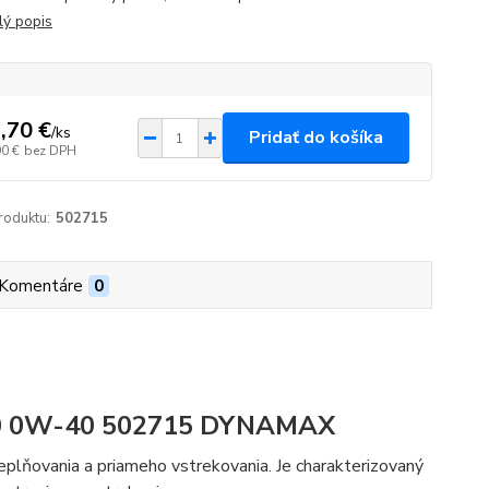
lý popis
,70 €
/
ks
Pridať do košíka
90 €
bez DPH
roduktu:
502715
Komentáre
0
40 0W-40 502715 DYNAMAX
eplňovania a priameho vstrekovania. Je charakterizovaný