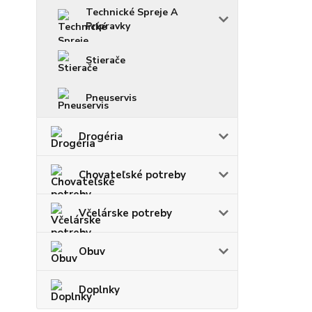
Technické Spreje A
Prípravky
Stierače
Pneuservis
Drogéria
Chovateľské potreby
Včelárske potreby
Obuv
Doplnky