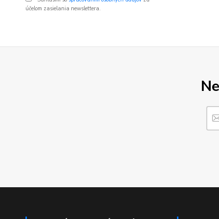
účelom zasielania newslettera.
Ne