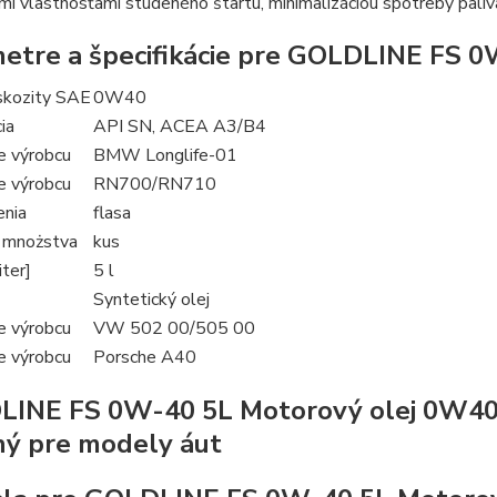
imi vlastnosťami studeného štartu, minimalizáciou spotreby paliva
etre a špecifikácie pre GOLDLINE FS
iskozity SAE
0W40
ia
API SN, ACEA A3/B4
e výrobcu
BMW Longlife-01
e výrobcu
RN700/RN710
enia
flasa
 mnożstva
kus
ter]
5 l
Syntetický olej
e výrobcu
VW 502 00/505 00
e výrobcu
Porsche A40
LINE FS 0W-40 5L Motorový olej 0W4
ý pre modely áut