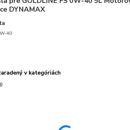
sla pre GOLDLINE FS 0W-40 5L Motoro
bce DYNAMAX
ta
0W-40
zaradený v kategóriách
0