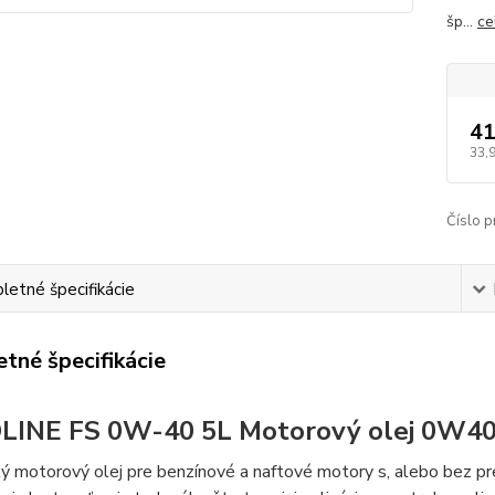
šp...
ce
41
33,
Číslo p
etné špecifikácie
tné špecifikácie
LINE FS 0W-40 5L Motorový olej 0W
ý motorový olej pre benzínové a naftové motory s, alebo bez pr