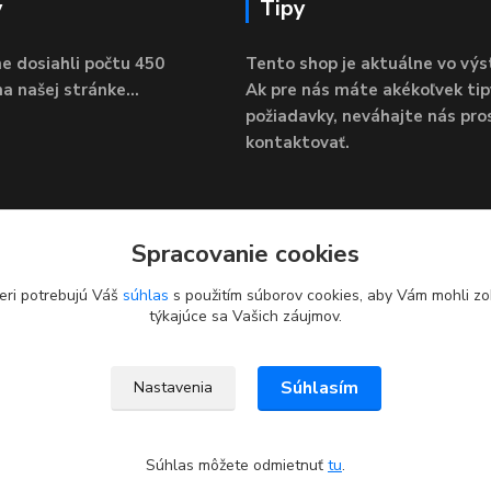
y
Tipy
e dosiahli počtu 450
Tento shop je aktuálne vo výs
a našej stránke...
Ak pre nás máte akékoľvek tip
požiadavky, neváhajte nás pro
kontaktovať.
Spracovanie cookies
eri potrebujú Váš
súhlas
s použitím súborov cookies, aby Vám mohli zo
týkajúce sa Vašich záujmov.
Súhlasím
Nastavenia
Súhlas môžete odmietnuť
tu
.