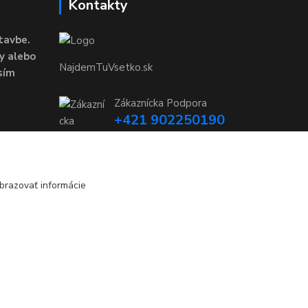
Kontakty
tavbe.
y alebo
NajdemTuVsetko.sk
sím
Zákaznícka Podpora
+421 902250190
(Po-Pia, 8-16 hod.)
info@najdemtuvsetko.sk
brazovať informácie
Vytvorené na
Eshop-rychlo.sk