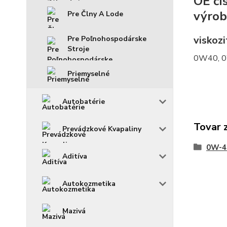
OE čí
výro
Pre Člny A Lode
viskozi
Pre Poľnohospodárske
Stroje
0W40, 
Priemyselné
Autobatérie
Tovar 
Prevádzkové Kvapaliny
0W-4
Aditíva
Autokozmetika
Mazivá