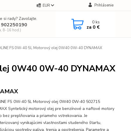
Prihlásenie
EUR
e si rady? Zavolajte.
0
ks
 902250190
za
0 €
a, 8-16 hod.)
INE FS 0W-40 5L Motorový olej 0W40 0W-40 DYNAMAX
olej 0W40 0W-40 DYNAMAX
NAMAX
INE FS 0W-40 5L Motorový olej 0W40 0W-40 502715
X Syntetický motorový olej pre benzínové a naftové motory
bo bez preplňovania a priameho vstrekovania. Je
terizovaný vynikajúcimi vlastnosťami studeného štartu,
lizáciou spotreby paliva, trenia a opotrebenia. Parametre a