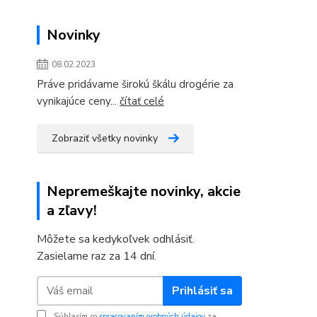
Novinky
08.02.2023
Práve pridávame širokú škálu drogérie za
vynikajúce ceny...
čítať celé
Zobraziť všetky novinky
Nepremeškajte novinky, akcie
a zľavy!
Môžete sa kedykoľvek odhlásiť.
Zasielame raz za 14 dní.
Prihlásiť sa
Súhlasím so
spracovaním osobných údajov
za