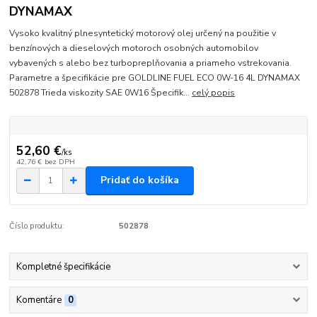
DYNAMAX
Vysoko kvalitný plnesyntetický motorový olej určený na použitie v
benzínových a dieselových motoroch osobných automobilov
vybavených s alebo bez turbopreplňovania a priameho vstrekovania.
Parametre a špecifikácie pre GOLDLINE FUEL ECO 0W-16 4L DYNAMAX
502878 Trieda viskozity SAE 0W16 Špecifik...
celý popis
52,60 €
/
ks
42,76 €
bez DPH
Pridať do košíka
Číslo produktu:
502878
Kompletné špecifikácie
Komentáre
0