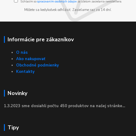
Súhlasím so
spracovaním osobných údajov
za účelom zasielania newslettera.
Môžete sa kedykoľvek odhlásiť. Zasielame raz za 14 dní.
Informácie pre zákazníkov
O nás
Ako nakupovať
Obchodné podmienky
Kontakty
Novinky
1.3.2023 sme dosiahli počtu 450 produktov na našej stránke...
Tipy