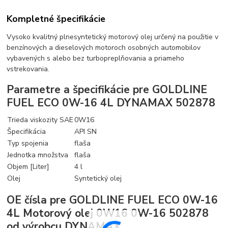
Kompletné špecifikácie
Vysoko kvalitný plnesyntetický motorový olej určený na použitie v
benzínových a dieselových motoroch osobných automobilov
vybavených s alebo bez turbopreplňovania a priameho
vstrekovania.
Parametre a špecifikácie pre GOLDLINE
FUEL ECO 0W-16 4L DYNAMAX 502878
Trieda viskozity SAE
0W16
Špecifikácia
API SN
Typ spojenia
flaša
Jednotka množstva
flaša
Objem [Liter]
4 l
Olej
Syntetický olej
OE čísla pre GOLDLINE FUEL ECO 0W-16
4L Motorový olej 0W16 0W-16 502878
od výrobcu DYNAMAX