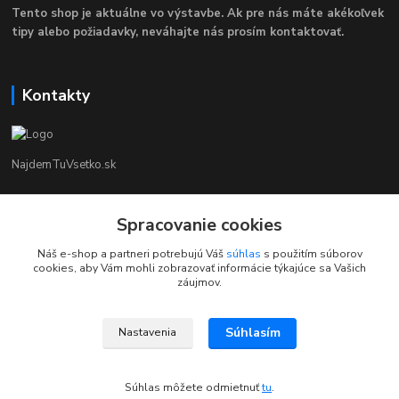
Tento shop je aktuálne vo výstavbe. Ak pre nás máte akékoľvek
tipy alebo požiadavky, neváhajte nás prosím kontaktovať.
Kontakty
NajdemTuVsetko.sk
Zákaznícka Podpora
+421 902250190
Spracovanie cookies
(Po-Pia, 8-16 hod.)
Náš e-shop a partneri potrebujú Váš
súhlas
s použitím súborov
cookies, aby Vám mohli zobrazovať informácie týkajúce sa Vašich
info@najdemtuvsetko.sk
záujmov.
Súhlasím
Nastavenia
Súhlas môžete odmietnuť
tu
.