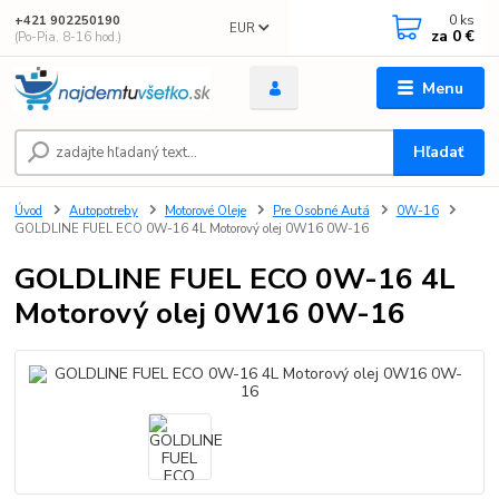
0
ks
+421 902250190
EUR
za
0 €
(Po-Pia, 8-16 hod.)
Menu
Hľadať
Úvod
Autopotreby
Motorové Oleje
Pre Osobné Autá
0W-16
GOLDLINE FUEL ECO 0W-16 4L Motorový olej 0W16 0W-16
GOLDLINE FUEL ECO 0W-16 4L
Motorový olej 0W16 0W-16