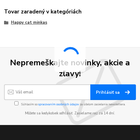
Tovar zaradený v kategóriách
Happy cat minkas
Nepremeškajte novinky, akcie a
zľavy!
Prihlásiť sa
Súhlasím so
spracovaním osobných údajov
za účelom zasielania newslettera.
Môžete sa kedykoľvek odhlásiť. Zasielame raz za 14 dní.