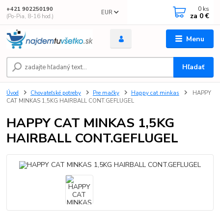
0
ks
+421 902250190
EUR
za
0 €
(Po-Pia, 8-16 hod.)
Menu
Hľadať
Úvod
Chovateľské potreby
Pre mačky
Happy cat minkas
HAPPY
CAT MINKAS 1,5KG HAIRBALL CONT.GEFLUGEL
HAPPY CAT MINKAS 1,5KG
HAIRBALL CONT.GEFLUGEL