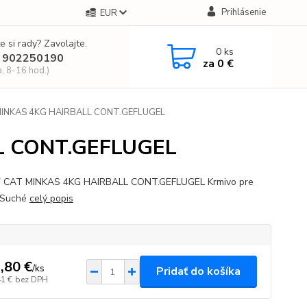
Prihlásenie
EUR
e si rady? Zavolajte.
0
ks
 902250190
za
0 €
a, 8-16 hod.)
INKAS 4KG HAIRBALL CONT.GEFLUGEL
L CONT.GEFLUGEL
 CAT MINKAS 4KG HAIRBALL CONT.GEFLUGEL Krmivo pre
 Suché
celý popis
,80 €
/
ks
Pridať do košíka
41 €
bez DPH