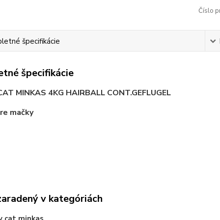
Číslo p
etné špecifikácie
tné špecifikácie
CAT MINKAS 4KG HAIRBALL CONT.GEFLUGEL
pre mačky
zaradený v kategóriách
 cat minkas