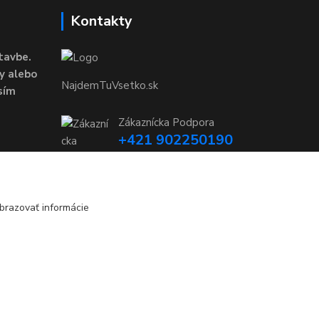
Kontakty
tavbe.
y alebo
NajdemTuVsetko.sk
sím
Zákaznícka Podpora
+421 902250190
(Po-Pia, 8-16 hod.)
info@najdemtuvsetko.sk
brazovať informácie
Vytvorené na
Eshop-rychlo.sk