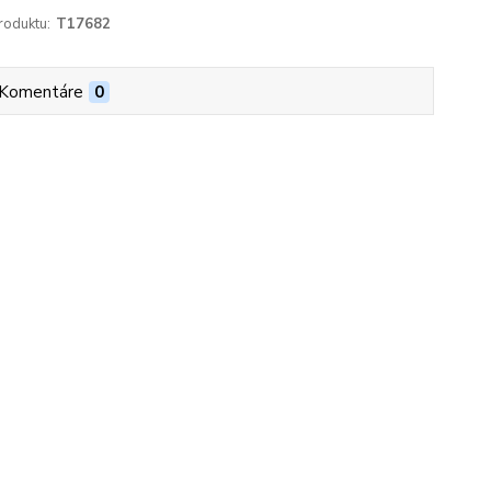
roduktu:
T17682
Komentáre
0