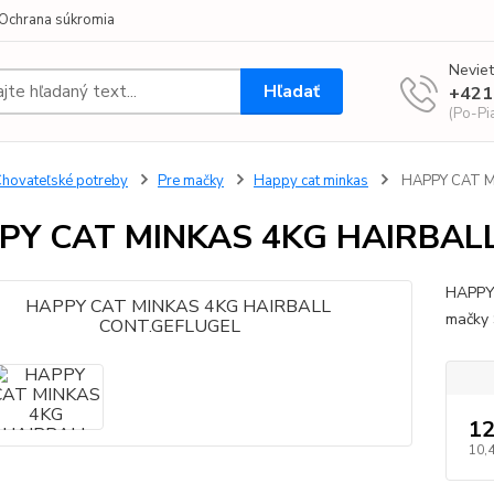
Ochrana súkromia
Neviet
Hľadať
+421
(Po-Pi
hovateľské potreby
Pre mačky
Happy cat minkas
HAPPY CAT M
PY CAT MINKAS 4KG HAIRBAL
HAPPY
mačky
12
10,