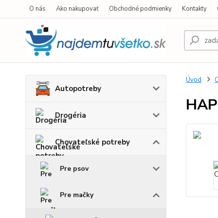
O nás
Ako nakupovať
Obchodné podmienky
Kontakty
Úvod
C
Autopotreby
HAP
Drogéria
Chovateľské potreby
Pre psov
Pre mačky