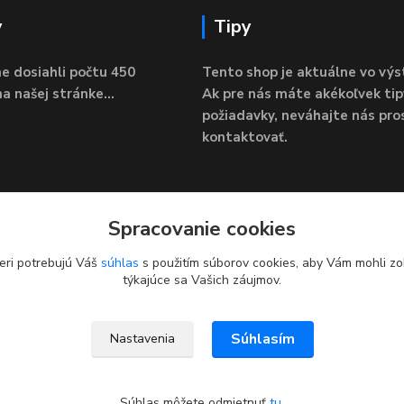
y
Tipy
e dosiahli počtu 450
Tento shop je aktuálne vo výs
a našej stránke...
Ak pre nás máte akékoľvek tip
požiadavky, neváhajte nás pro
kontaktovať.
Spracovanie cookies
eri potrebujú Váš
súhlas
s použitím súborov cookies, aby Vám mohli zo
týkajúce sa Vašich záujmov.
Súhlasím
Nastavenia
Súhlas môžete odmietnuť
tu
.