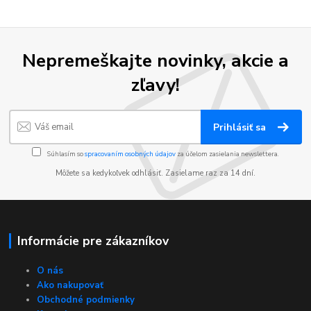
Nepremeškajte novinky, akcie a
zľavy!
Prihlásiť sa
Súhlasím so
spracovaním osobných údajov
za účelom zasielania newslettera.
Môžete sa kedykoľvek odhlásiť. Zasielame raz za 14 dní.
Informácie pre zákazníkov
O nás
Ako nakupovať
Obchodné podmienky