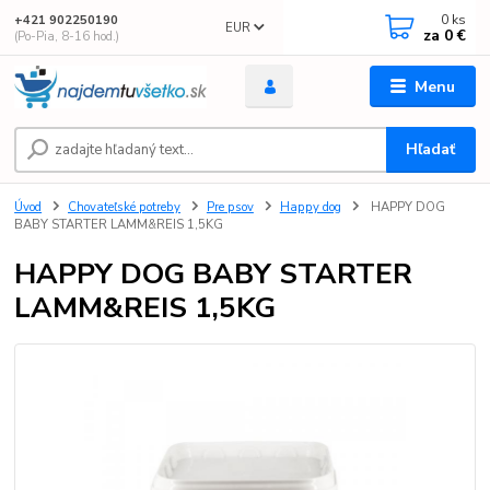
0
ks
+421 902250190
EUR
za
0 €
(Po-Pia, 8-16 hod.)
Menu
Hľadať
Úvod
Chovateľské potreby
Pre psov
Happy dog
HAPPY DOG
BABY STARTER LAMM&REIS 1,5KG
HAPPY DOG BABY STARTER
LAMM&REIS 1,5KG