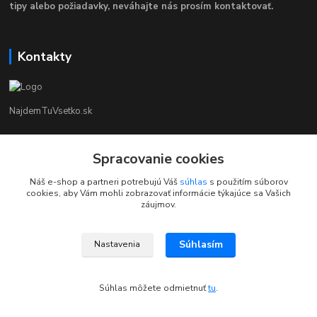
tipy alebo požiadavky, neváhajte nás prosím kontaktovať.
Kontakty
NajdemTuVsetko.sk
Zákaznícka Podpora
Spracovanie cookies
+421 902250190
(Po-Pia, 8-16 hod.)
Náš e-shop a partneri potrebujú Váš
súhlas
s použitím súborov
cookies, aby Vám mohli zobrazovať informácie týkajúce sa Vašich
info@najdemtuvsetko.sk
záujmov.
Súhlasím
Nastavenia
Súhlas môžete odmietnuť
tu
.
Vytvorené na
Eshop-rychlo.sk