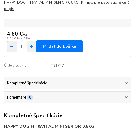
HAPPY DOG FIT&VITAL MINI SENIOR 0,8KG Krmivo pre psov suché
celý
popis
4,60 €
/
ks
3,74 €
bez DPH
Pridať do košíka
Číslo produktu:
T21747
Kompletné špecifikácie
Komentáre
0
Kompletné špecifikácie
HAPPY DOG FIT&VITAL MINI SENIOR 0,8KG