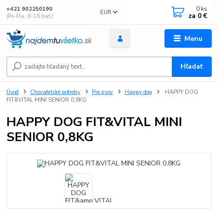
0
ks
+421 902250190
EUR
za
0 €
(Po-Pia, 8-16 hod.)
Menu
Hľadať
Úvod
Chovateľské potreby
Pre psov
Happy dog
HAPPY DOG
FIT&VITAL MINI SENIOR 0,8KG
HAPPY DOG FIT&VITAL MINI
SENIOR 0,8KG