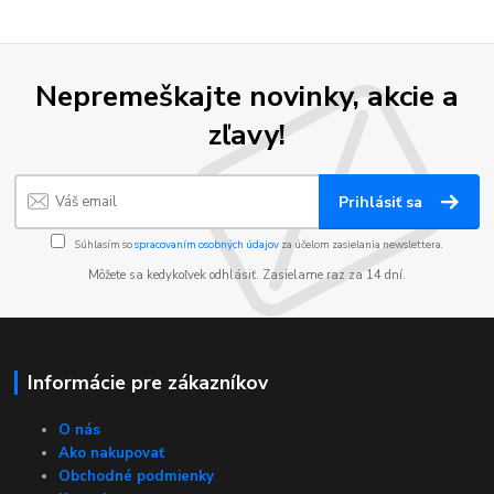
Nepremeškajte novinky, akcie a
zľavy!
Prihlásiť sa
Súhlasím so
spracovaním osobných údajov
za účelom zasielania newslettera.
Môžete sa kedykoľvek odhlásiť. Zasielame raz za 14 dní.
Informácie pre zákazníkov
O nás
Ako nakupovať
Obchodné podmienky