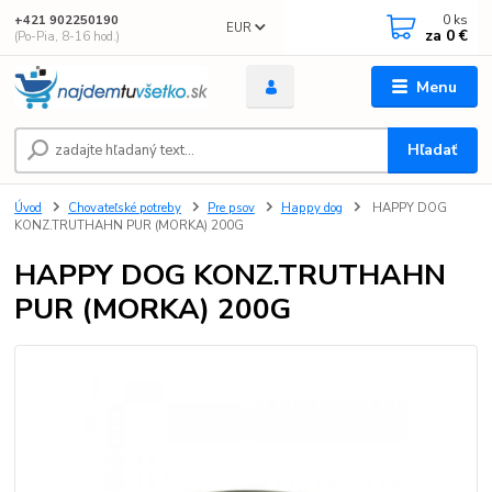
0
ks
+421 902250190
EUR
za
0 €
(Po-Pia, 8-16 hod.)
Menu
Hľadať
Úvod
Chovateľské potreby
Pre psov
Happy dog
HAPPY DOG
KONZ.TRUTHAHN PUR (MORKA) 200G
HAPPY DOG KONZ.TRUTHAHN
PUR (MORKA) 200G