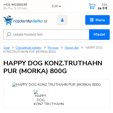
0
ks
+421 902250190
EUR
za
0 €
(Po-Pia, 8-16 hod.)
Menu
Hľadať
Úvod
Chovateľské potreby
Pre psov
Happy dog
HAPPY DOG
KONZ.TRUTHAHN PUR (MORKA) 800G
HAPPY DOG KONZ.TRUTHAHN
PUR (MORKA) 800G