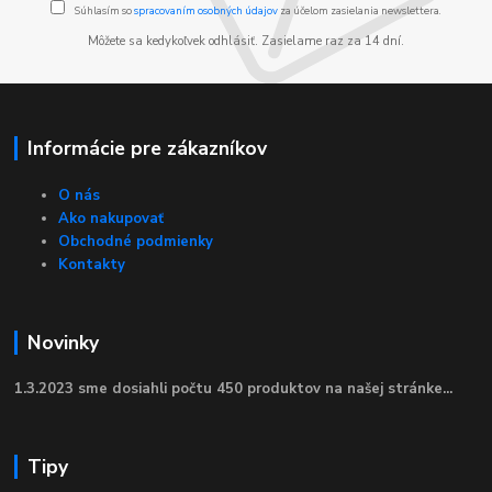
Súhlasím so
spracovaním osobných údajov
za účelom zasielania newslettera.
Môžete sa kedykoľvek odhlásiť. Zasielame raz za 14 dní.
Informácie pre zákazníkov
O nás
Ako nakupovať
Obchodné podmienky
Kontakty
Novinky
1.3.2023 sme dosiahli počtu 450 produktov na našej stránke...
Tipy