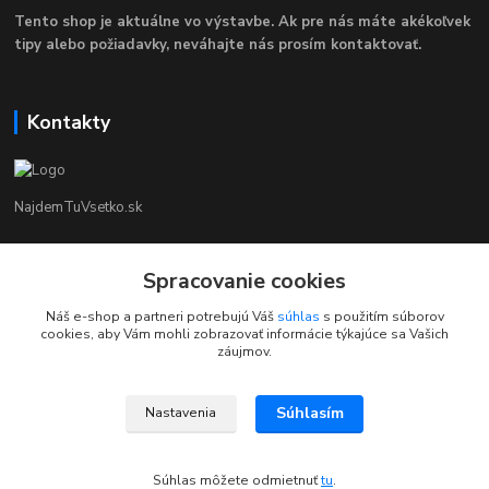
Tento shop je aktuálne vo výstavbe. Ak pre nás máte akékoľvek
tipy alebo požiadavky, neváhajte nás prosím kontaktovať.
Kontakty
NajdemTuVsetko.sk
Zákaznícka Podpora
+421 902250190
Spracovanie cookies
(Po-Pia, 8-16 hod.)
Náš e-shop a partneri potrebujú Váš
súhlas
s použitím súborov
cookies, aby Vám mohli zobrazovať informácie týkajúce sa Vašich
info@najdemtuvsetko.sk
záujmov.
Súhlasím
Nastavenia
Súhlas môžete odmietnuť
tu
.