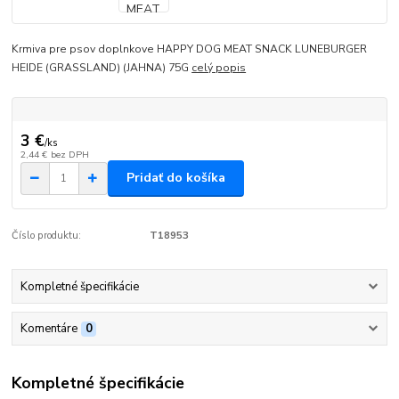
Krmiva pre psov doplnkove HAPPY DOG MEAT SNACK LUNEBURGER
HEIDE (GRASSLAND) (JAHNA) 75G
celý popis
3 €
/
ks
2,44 €
bez DPH
Pridať do košíka
Číslo produktu:
T18953
Kompletné špecifikácie
Komentáre
0
Kompletné špecifikácie