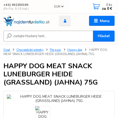
0
ks
+421 902250190
EUR
za
0 €
(Po-Pia, 8-16 hod.)
Menu
Hľadať
Úvod
Chovateľské potreby
Pre psov
Happy dog
HAPPY DOG
MEAT SNACK LUNEBURGER HEIDE (GRASSLAND) (JAHNA) 75G
HAPPY DOG MEAT SNACK
LUNEBURGER HEIDE
(GRASSLAND) (JAHNA) 75G