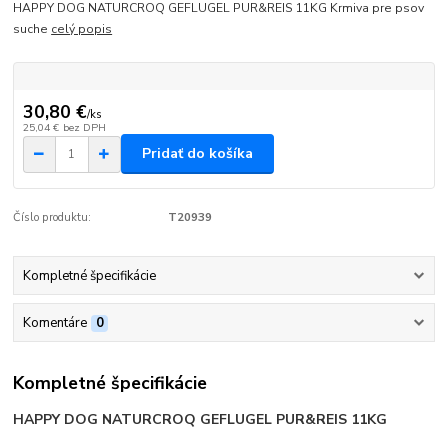
HAPPY DOG NATURCROQ GEFLUGEL PUR&REIS 11KG Krmiva pre psov
suche
celý popis
30,80 €
/
ks
25,04 €
bez DPH
Pridať do košíka
Číslo produktu:
T20939
Kompletné špecifikácie
Komentáre
0
Kompletné špecifikácie
HAPPY DOG NATURCROQ GEFLUGEL PUR&REIS 11KG