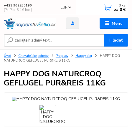
0
ks
+421 902250190
EUR
za
0 €
(Po-Pia, 8-16 hod.)
Menu
Hľadať
Úvod
Chovateľské potreby
Pre psov
Happy dog
HAPPY DOG
NATURCROQ GEFLUGEL PUR&REIS 11KG
HAPPY DOG NATURCROQ
GEFLUGEL PUR&REIS 11KG