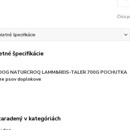
Číslo p
etné špecifikácie
tné špecifikácie
DOG NATURCROQ LAMM&REIS-TALER 700G POCHUTKA
pre psov doplnkove
zaradený v kategóriách