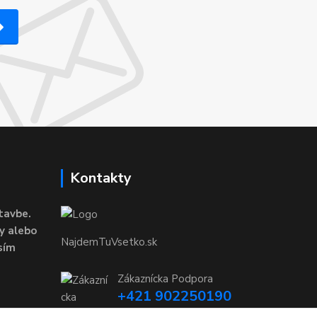
Kontakty
tavbe.
y alebo
NajdemTuVsetko.sk
sím
Zákaznícka Podpora
+421 902250190
(Po-Pia, 8-16 hod.)