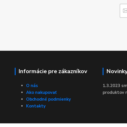
Informácie pre zákazníkov
Novink
O nás
1.3.2023 sm
Ako nakupovať
produktov n
Obchodné podmienky
Kontakty