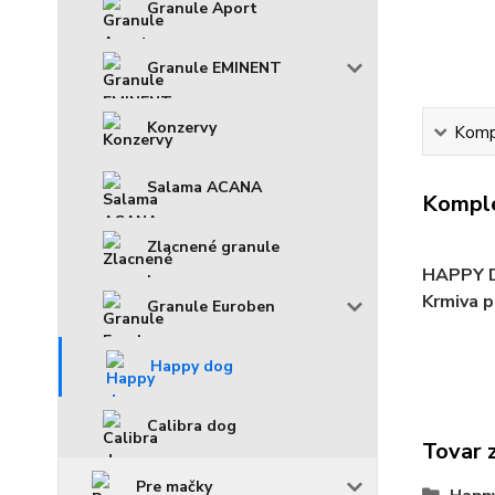
Granule Aport
Granule EMINENT
Konzervy
Kompl
Salama ACANA
Komple
Zlacnené granule
HAPPY 
Krmiva 
Granule Euroben
Happy dog
Calibra dog
Tovar 
Pre mačky