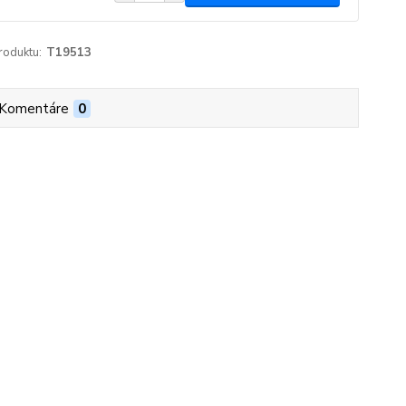
roduktu:
T19513
Komentáre
0