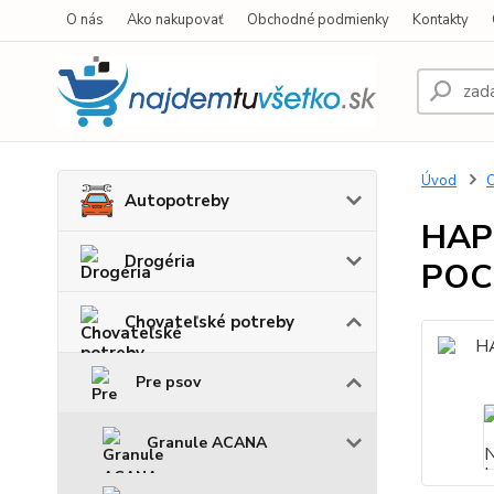
O nás
Ako nakupovať
Obchodné podmienky
Kontakty
Úvod
C
Autopotreby
HAP
Drogéria
POC
Chovateľské potreby
Pre psov
Granule ACANA