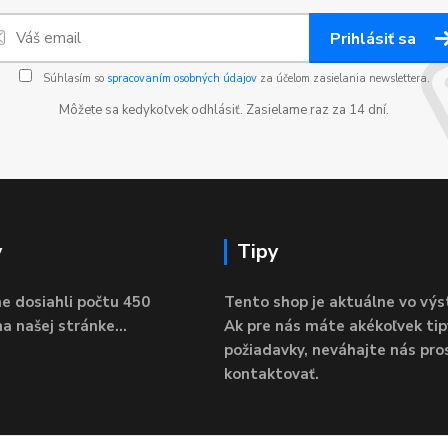
Prihlásiť sa
Súhlasím so
spracovaním osobných údajov
za účelom zasielania newslettera.
Môžete sa kedykoľvek odhlásiť. Zasielame raz za 14 dní.
y
Tipy
e dosiahli počtu 450
Tento shop je aktuálne vo výs
a našej stránke...
Ak pre nás máte akékoľvek tip
požiadavky, neváhajte nás pro
kontaktovať.