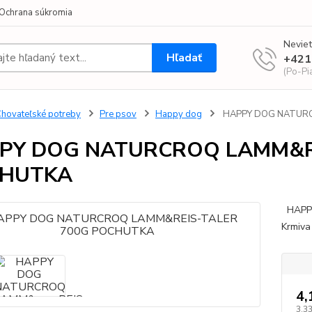
Ochrana súkromia
Neviet
Hľadať
+421
(Po-Pi
hovateľské potreby
Pre psov
Happy dog
HAPPY DOG NATURC
PY DOG NATURCROQ LAMM&R
HUTKA
HAPPY
Krmiva
4,
3,33