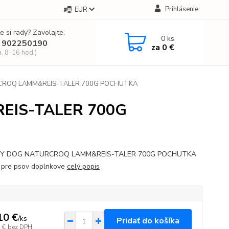
Prihlásenie
EUR
e si rady? Zavolajte.
0
ks
 902250190
za
0 €
a, 8-16 hod.)
ROQ LAMM&REIS-TALER 700G POCHUTKA
EIS-TALER 700G
 DOG NATURCROQ LAMM&REIS-TALER 700G POCHUTKA
 pre psov doplnkove
celý popis
10 €
/
ks
Pridať do košíka
 €
bez DPH