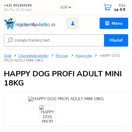
0
ks
+421 902250190
EUR
za
0 €
(Po-Pia, 8-16 hod.)
Menu
Hľadať
Úvod
Chovateľské potreby
Pre psov
Happy dog
HAPPY DOG
PROFI ADULT MINI 18KG
HAPPY DOG PROFI ADULT MINI
18KG